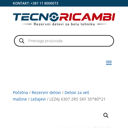
KONTAKT:
+381 11 8000073
Products
search
Početna
/
Rezervni delovi
/
Delovi za veš
mašine
/
Ležajevi
/ LEZAJ 6307 2RS SKF 35*80*21