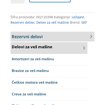
2RS
SKF
35*80*21
Šifra proizvoda:
002120398
Kategorije:
Ležajevi
,
količina
Rezervni delovi
,
Delovi za veš mašine
Brend:
SKF
Rezervni delovi
Delovi za veš mašine
Amortizeri za veš mašinu
Bravice za veš mašinu
Četkice motora veš mašine
Creva za veš mašine