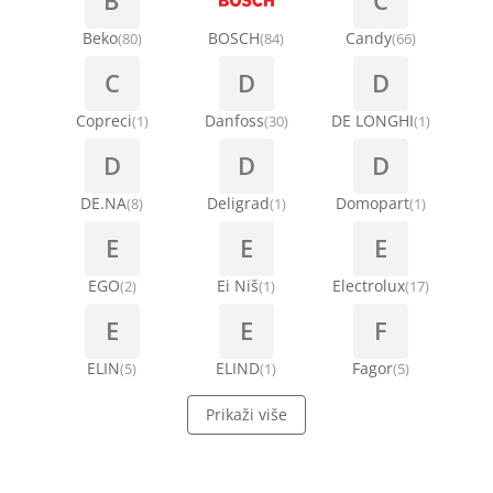
B
C
Beko
BOSCH
Candy
(80)
(84)
(66)
C
D
D
Copreci
Danfoss
DE LONGHI
(1)
(30)
(1)
D
D
D
DE.NA
Deligrad
Domopart
(8)
(1)
(1)
E
E
E
EGO
Ei Niš
Electrolux
(2)
(1)
(17)
E
E
F
ELIN
ELIND
Fagor
(5)
(1)
(5)
Prikaži više