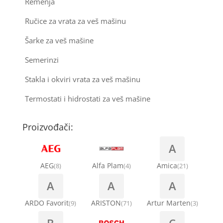
Remenja
Ručice za vrata za veš mašinu
Šarke za veš mašine
Semerinzi
Stakla i okviri vrata za veš mašinu
Termostati i hidrostati za veš mašine
Proizvođači:
A
AEG
Alfa Plam
Amica
(8)
(4)
(21)
A
A
A
ARDO Favorit
ARISTON
Artur Marten
(9)
(71)
(3)