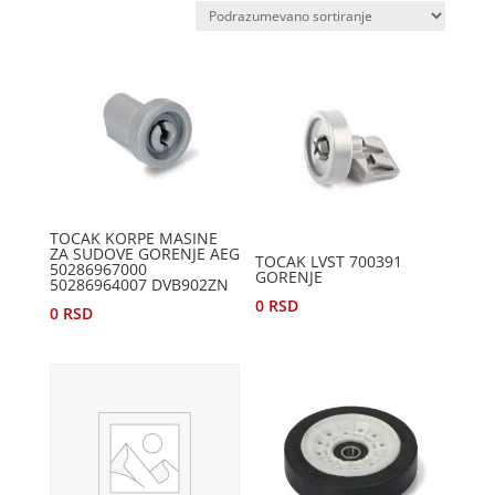
TOCAK KORPE MASINE
ZA SUDOVE GORENJE AEG
TOCAK LVST 700391
50286967000
GORENJE
50286964007 DVB902ZN
0
RSD
0
RSD