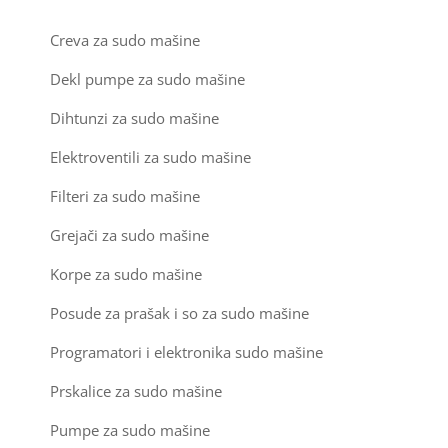
Kompresori za klima uređaje
Creva za sudo mašine
Ventilatori za rashladne vitrine
Kondenz creva
Dekl pumpe za sudo mašine
Dihtunzi za sudo mašine
Kondenzatori za klima uređaje
Elektroventili za sudo mašine
Nosači za klimu
Filteri za sudo mašine
Ostali materijal za montažu klima uređaja
Grejači za sudo mašine
Korpe za sudo mašine
Posude za prašak i so za sudo mašine
Programatori i elektronika sudo mašine
Prskalice za sudo mašine
Pumpe za sudo mašine