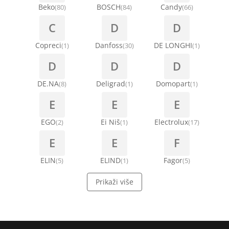
Beko
BOSCH
Candy
(80)
(84)
(66)
C
D
D
Copreci
Danfoss
DE LONGHI
(1)
(30)
(1)
D
D
D
DE.NA
Deligrad
Domopart
(8)
(1)
(1)
E
E
E
EGO
Ei Niš
Electrolux
(2)
(1)
(17)
E
E
F
ELIN
ELIND
Fagor
(5)
(1)
(5)
Prikaži više