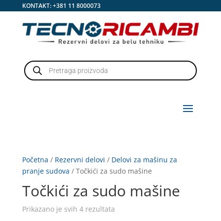
KONTAKT:
+381 11 8000073
Products
search
Početna
/
Rezervni delovi
/
Delovi za mašinu za
pranje sudova
/ Točkići za sudo mašine
Točkići za sudo mašine
Prikazano je svih 4 rezultata