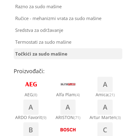
Razno za sudo mašine
Ručice - mehanizmi vrata za sudo mašine
Sredstva za održavanje
Termostati za sudo mašine
Točkići za sudo mašine
Proizvođači:
A
AEG
Alfa Plam
Amica
(8)
(4)
(21)
A
A
A
ARDO Favorit
ARISTON
Artur Marten
(9)
(71)
(3)
B
C