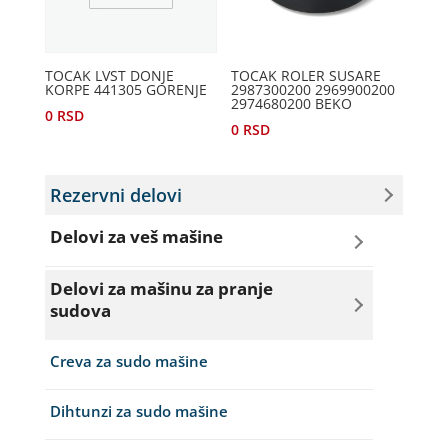
TOCAK LVST DONJE
TOCAK ROLER SUSARE
KORPE 441305 GORENJE
2987300200 2969900200
2974680200 BEKO
0
RSD
0
RSD
Rezervni delovi
Delovi za veš mašine
Amortizeri za veš mašinu
Delovi za mašinu za pranje
sudova
Bravice za veš mašinu
Creva za sudo mašine
Četkice motora veš mašine
Dihtunzi za sudo mašine
Creva za veš mašine