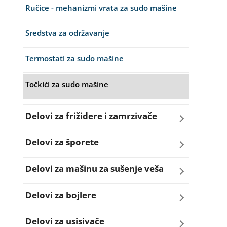
Ručice - mehanizmi vrata za sudo mašine
Razno za veš mašinu
Sredstva za održavanje
Rebra bubnja za veš mašinu
Termostati za sudo mašine
Remenice za veš mašinu
Točkići za sudo mašine
Remenja
Delovi za frižidere i zamrzivače
Ručice za vrata za veš mašinu
Aqua filteri za frižidere
Delovi za šporete
Šarke za veš mašine
Dihtunzi za frižidere i zamrzivače
Dihtunzi za šporete
Delovi za mašinu za sušenje veša
Semerinzi
Elektronika za frižidere i zamrzivače
Dugmad za šporete
Dihtunzi mašine za sušenje veša
Delovi za bojlere
Stakla i okviri vrata za veš mašinu
Kompresori za frižidere i zamrzivače
Grejači za šporete
Elektronika mašine za sušenje veša
Grejači za bojlere
Delovi za usisivače
Termostati i hidrostati za veš mašine