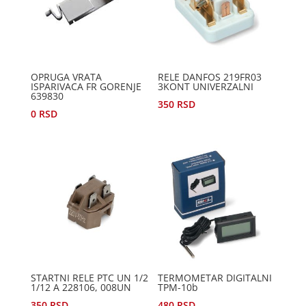
OPRUGA VRATA
RELE DANFOS 219FR03
ISPARIVACA FR GORENJE
3KONT UNIVERZALNI
639830
350
RSD
0
RSD
STARTNI RELE PTC UN 1/2
TERMOMETAR DIGITALNI
1/12 A 228106, 008UN
TPM-10b
350
RSD
480
RSD