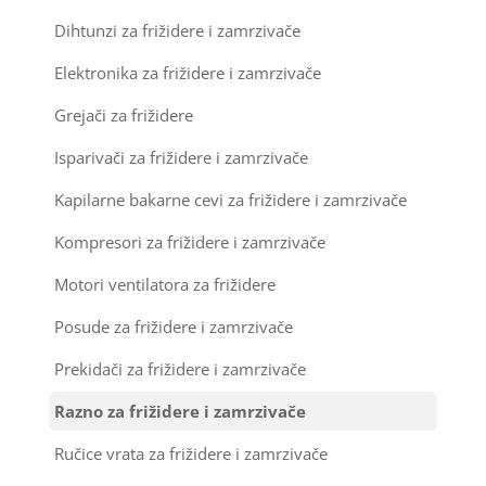
Kondenz creva
Dihtunzi za frižidere i zamrzivače
Elektronika za frižidere i zamrzivače
Kondenzatori za klima uređaje
Grejači za frižidere
Nosači za klimu
Isparivači za frižidere i zamrzivače
Ostali materijal za montažu klima uređaja
Kapilarne bakarne cevi za frižidere i zamrzivače
Kompresori za frižidere i zamrzivače
Motori ventilatora za frižidere
Posude za frižidere i zamrzivače
Prekidači za frižidere i zamrzivače
Razno za frižidere i zamrzivače
Ručice vrata za frižidere i zamrzivače