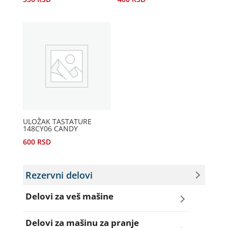
ULOŽAK TASTATURE
148CY06 CANDY
600
RSD
Rezervni delovi
Delovi za veš mašine
Amortizeri za veš mašinu
Delovi za mašinu za pranje