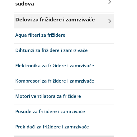
sudova
Bravice za veš mašinu
Creva za sudo mašine
Delovi za frižidere i zamrzivače
Četkice motora veš mašine
Dihtunzi za sudo mašine
Aqua filteri za frižidere
Creva za veš mašine
Elektroventili za sudo mašine
Dihtunzi za frižidere i zamrzivače
Elektroventili za veš mašine
Filteri za sudo mašine
Elektronika za frižidere i zamrzivače
Filteri i kućišta filtera za veš mašine
Grejači za sudo mašine
Kompresori za frižidere i zamrzivače
Grejači za veš mašine
Korpe za sudo mašine
Motori ventilatora za frižidere
Gume za vrata za veš mašinu
Posude za prašak i so za sudo mašine
Posude za frižidere i zamrzivače
Kazani i nosači bubnja za veš mašine
Programatori i elektronika sudo mašine
Prekidači za frižidere i zamrzivače
Ležajevi