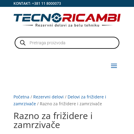
KONTAKT:
+381 11 8000073
Products
search
Početna
/
Rezervni delovi
/
Delovi za frižidere i
zamrzivače
/ Razno za frižidere i zamrzivače
Razno za frižidere i
zamrzivače