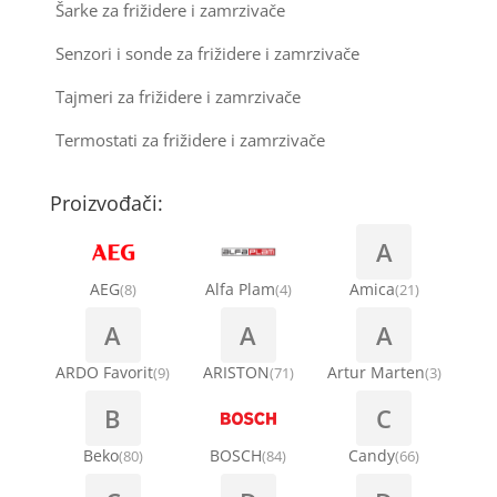
Šarke za frižidere i zamrzivače
Senzori i sonde za frižidere i zamrzivače
Tajmeri za frižidere i zamrzivače
Termostati za frižidere i zamrzivače
Proizvođači:
A
AEG
Alfa Plam
Amica
(8)
(4)
(21)
A
A
A
ARDO Favorit
ARISTON
Artur Marten
(9)
(71)
(3)
B
C
Beko
BOSCH
Candy
(80)
(84)
(66)