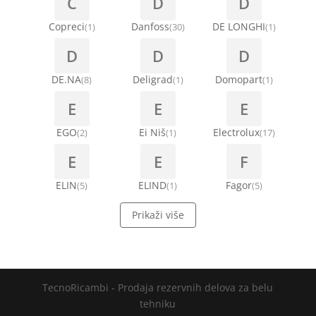
C
D
D
Copreci
Danfoss
DE LONGHI
(1)
(30)
(1)
D
D
D
DE.NA
Deligrad
Domopart
(8)
(1)
(1)
E
E
E
EGO
Ei Niš
Electrolux
(2)
(1)
(17)
E
E
F
ELIN
ELIND
Fagor
(5)
(1)
(5)
Prikaži više
TecnoRicambi - Prodaja rezervnih delova za belu
tehniku