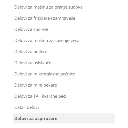
Kondenz creva
Delovi za mašinu za pranje sudova
Ručice za vrata za veš mašinu
Delovi za frižidere i zamrzivače
Kondenzatori za klima uređaje
Šarke za veš mašine
Delovi za šporete
Nosači za klimu
Delovi za mašinu za sušenje veša
Semerinzi
Ostali materijal za montažu klima uređaja
Delovi za bojlere
Stakla i okviri vrata za veš mašinu
Delovi za usisivače
Termostati i hidrostati za veš mašine
Delovi za mikrotalasne pećnice
Delovi za mini pekare
Delovi za TA i kvarcne peći
Ostali delovi
Delovi za aspiratore