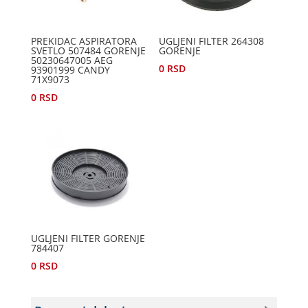
PREKIDAC ASPIRATORA
UGLJENI FILTER 264308
SVETLO 507484 GORENJE
GORENJE
50230647005 AEG
0
RSD
93901999 CANDY
71X9073
0
RSD
UGLJENI FILTER GORENJE
784407
0
RSD