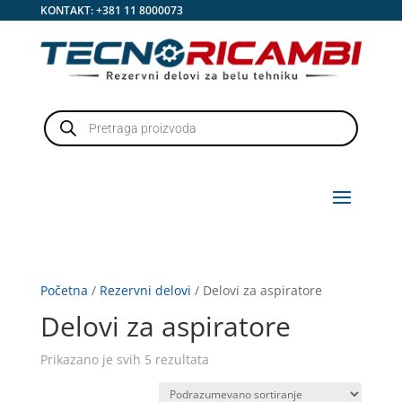
KONTAKT:
+381 11 8000073
Products
search
Početna
/
Rezervni delovi
/ Delovi za aspiratore
Delovi za aspiratore
Prikazano je svih 5 rezultata