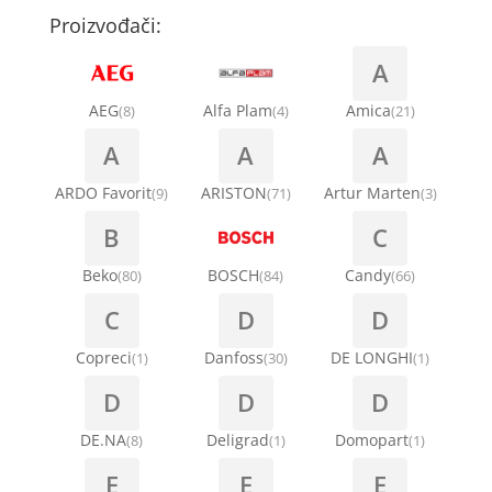
Proizvođači:
A
AEG
Alfa Plam
Amica
(8)
(4)
(21)
A
A
A
ARDO Favorit
ARISTON
Artur Marten
(9)
(71)
(3)
B
C
Beko
BOSCH
Candy
(80)
(84)
(66)
C
D
D
Copreci
Danfoss
DE LONGHI
(1)
(30)
(1)
D
D
D
DE.NA
Deligrad
Domopart
(8)
(1)
(1)
E
E
E