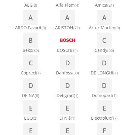
AEG
Alfa Plam
Amica
(8)
(4)
(21)
A
A
A
ARDO Favorit
ARISTON
Artur Marten
(9)
(71)
(3)
B
C
Beko
BOSCH
Candy
(80)
(84)
(66)
C
D
D
Copreci
Danfoss
DE LONGHI
(1)
(30)
(1)
D
D
D
DE.NA
Deligrad
Domopart
(8)
(1)
(1)
E
E
E
EGO
Ei Niš
Electrolux
(2)
(1)
(17)
E
E
F