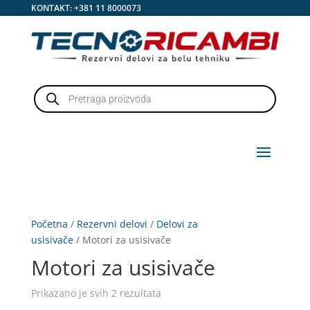
KONTAKT:
+381 11 8000073
Products
search
Početna
/
Rezervni delovi
/
Delovi za
usisivače
/ Motori za usisivače
Motori za usisivače
Prikazano je svih 2 rezultata