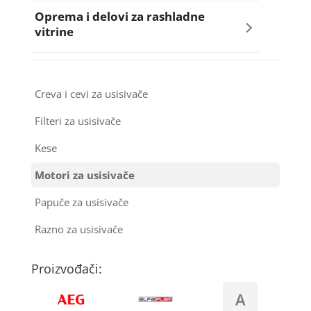
Armafleks
Oprema i delovi za rashladne
Semerinzi
vitrine
Bakarne cevi
Stakla i okviri vrata za veš mašinu
Kompresori za rashladne vitrine
Kompresori za klima uređaje
Creva i cevi za usisivače
Termostati i hidrostati za veš mašine
Ventilatori za rashladne vitrine
Kondenz creva
Filteri za usisivače
Kese
Kondenzatori za klima uređaje
Motori za usisivače
Nosači za klimu
Papuče za usisivače
Ostali materijal za montažu klima uređaja
Razno za usisivače
Proizvođači:
A