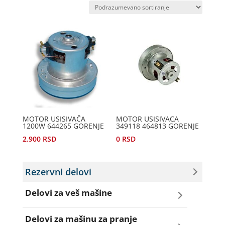
MOTOR USISIVAČA
MOTOR USISIVACA
1200W 644265 GORENJE
349118 464813 GORENJE
2.900
RSD
0
RSD
Rezervni delovi
Delovi za veš mašine
Amortizeri za veš mašinu
Delovi za mašinu za pranje