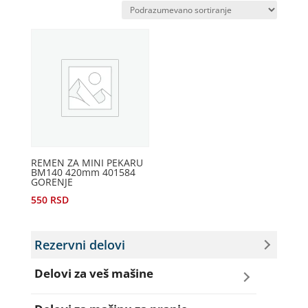
REMEN ZA MINI PEKARU
BM140 420mm 401584
GORENJE
550
RSD
Rezervni delovi
Delovi za veš mašine
Amortizeri za veš mašinu