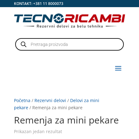
KONTAKT:
+381 11 8000073
Products
search
Početna
/
Rezervni delovi
/
Delovi za mini
pekare
/ Remenja za mini pekare
Remenja za mini pekare
Prikazan jedan rezultat