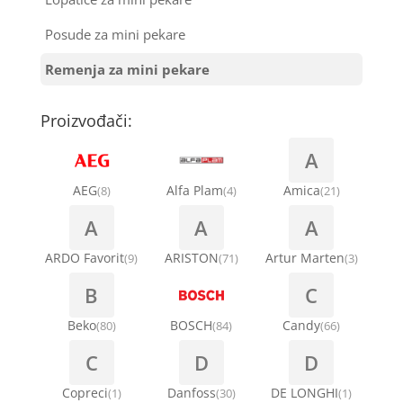
Šarke za veš mašine
Ventilatori za rashladne vitrine
Kondenz creva
Posude za mini pekare
Semerinzi
Remenja za mini pekare
Kondenzatori za klima uređaje
Stakla i okviri vrata za veš mašinu
Proizvođači:
Nosači za klimu
Termostati i hidrostati za veš mašine
A
Ostali materijal za montažu klima uređaja
AEG
Alfa Plam
Amica
(8)
(4)
(21)
A
A
A
ARDO Favorit
ARISTON
Artur Marten
(9)
(71)
(3)
B
C
Beko
BOSCH
Candy
(80)
(84)
(66)
C
D
D
Copreci
Danfoss
DE LONGHI
(1)
(30)
(1)