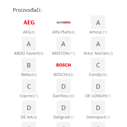
Proizvođači:
A
AEG
Alfa Plam
Amica
(8)
(4)
(21)
A
A
A
ARDO Favorit
ARISTON
Artur Marten
(9)
(71)
(3)
B
C
Beko
BOSCH
Candy
(80)
(84)
(66)
C
D
D
Copreci
Danfoss
DE LONGHI
(1)
(30)
(1)
D
D
D
DE.NA
Deligrad
Domopart
(8)
(1)
(1)