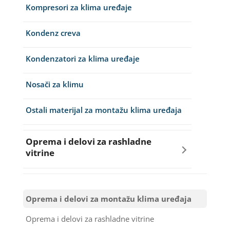
Točkići za sudo mašine
Kompresori za klima uređaje
Remenja
Kondenz creva
Ručice za vrata za veš mašinu
Kondenzatori za klima uređaje
Šarke za veš mašine
Nosači za klimu
Semerinzi
Ostali materijal za montažu klima uređaja
Stakla i okviri vrata za veš mašinu
Oprema i delovi za rashladne
Termostati i hidrostati za veš mašine
vitrine
Kompresori za rashladne vitrine
Oprema i delovi za montažu klima uređaja
Ventilatori za rashladne vitrine
Oprema i delovi za rashladne vitrine