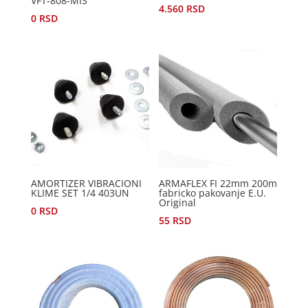
VFT-808-MIS
4.560
RSD
0
RSD
AMORTIZER VIBRACIONI
ARMAFLEX FI 22mm 200m
KLIME SET 1/4 403UN
fabricko pakovanje E.U.
Original
0
RSD
55
RSD