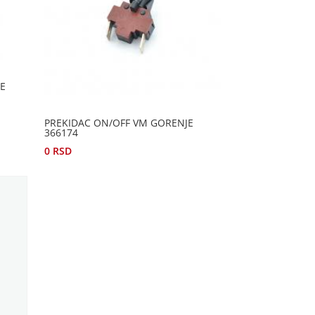
E
PREKIDAC ON/OFF VM GORENJE
366174
0
RSD