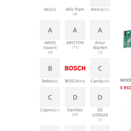
AEG
Alfa Plam
Amica
(8)
(21)
(4)
A
A
A
ARDO
ARISTON
Artur
Favorit
(71)
Marten
(9)
(3)
B
C
MODU
Beko
BOSCH
Candy
(80)
(84)
(66)
0
RS
C
D
D
Copreci
Danfoss
DE
(1)
(30)
LONGHI
(1)