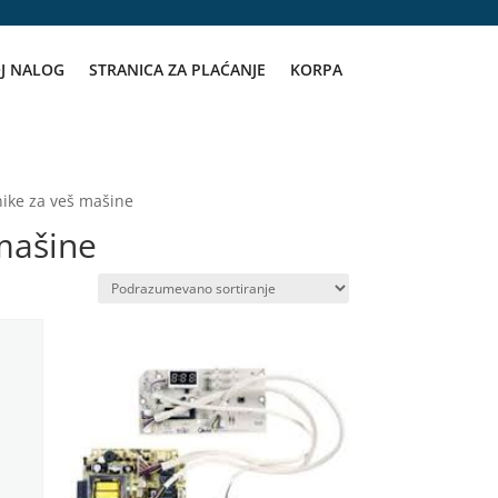
J NALOG
STRANICA ZA PLAĆANJE
KORPA
nike za veš mašine
 mašine