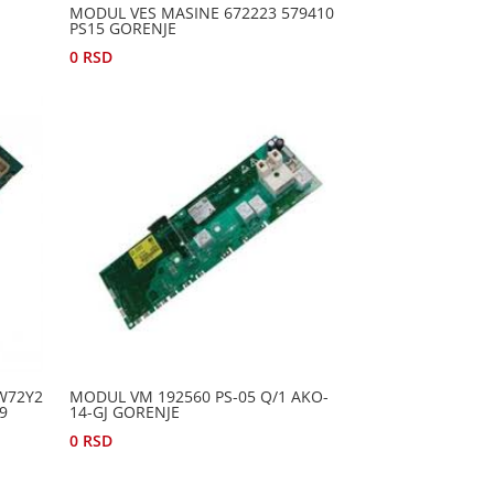
MODUL VES MASINE 672223 579410
PS15 GORENJE
0
RSD
W72Y2
MODUL VM 192560 PS-05 Q/1 AKO-
99
14-GJ GORENJE
0
RSD