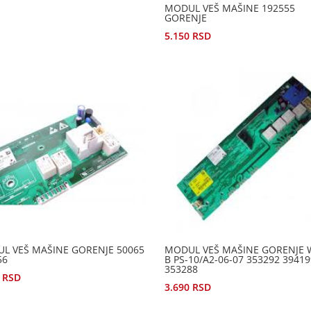
MODUL VEŠ MAŠINE 192555
GORENJE
5.150
RSD
L VEŠ MAŠINE GORENJE 50065
MODUL VEŠ MAŠINE GORENJE 
56
B PS-10/A2-06-07 353292 3941
353288
0
RSD
3.690
RSD