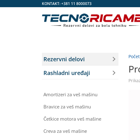
KONTAKT:
+381 11 8000073
Poče
Rezervni delovi
Pr
Rashladni uređaji
Prika
Amortizeri za veš mašinu
Bravice za veš mašinu
Četkice motora veš mašine
Creva za veš mašine