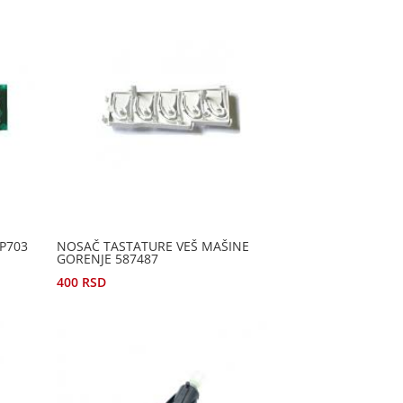
P703
NOSAČ TASTATURE VEŠ MAŠINE
GORENJE 587487
400
RSD