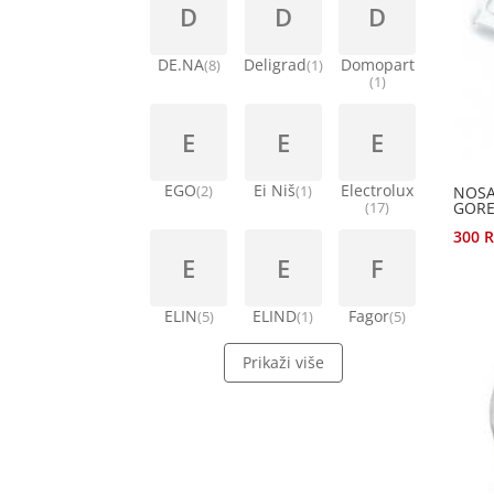
D
D
D
DE.NA
Deligrad
Domopart
(8)
(1)
(1)
E
E
E
EGO
Ei Niš
Electrolux
NOSA
(2)
(1)
GORE
(17)
300
E
E
F
ELIN
ELIND
Fagor
(5)
(1)
(5)
Prikaži više