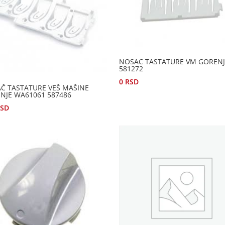
NOSAC TASTATURE VM GORENJ
581272
0
RSD
Č TASTATURE VEŠ MAŠINE
NJE WA61061 587486
RSD