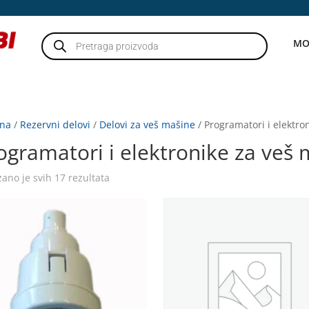
Products
MO
search
tna
/
Rezervni delovi
/
Delovi za veš mašine
/ Programatori i elektro
ogramatori i elektronike za veš
zano je svih 17 rezultata