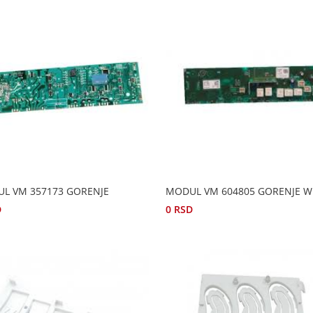
L VM 357173 GORENJE
MODUL VM 604805 GORENJE W
D
0
RSD