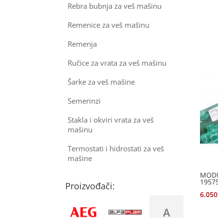
Rebra bubnja za veš mašinu
Remenice za veš mašinu
Remenja
Ručice za vrata za veš mašinu
Šarke za veš mašine
Semerinzi
Stakla i okviri vrata za veš
mašinu
Termostati i hidrostati za veš
mašine
MODU
1957
Proizvođači:
6.05
A