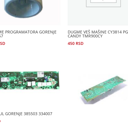
E PROGRAMATORA GORENJE
DUGME VEŠ MAŠINE CY3814 P
57
CANDY TMR900CY
RSD
450
RSD
L GORENJE 385503 334007
D