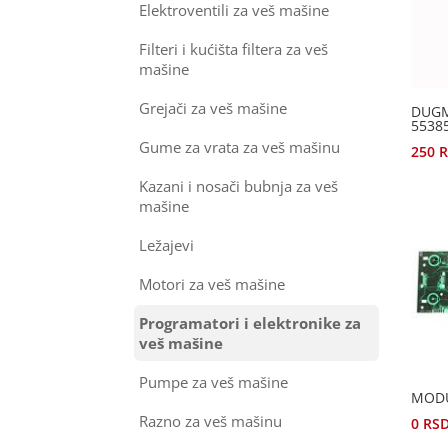
Elektroventili za veš mašine
Filteri i kućišta filtera za veš
mašine
Grejači za veš mašine
DUGM
5538
Gume za vrata za veš mašinu
250
Kazani i nosači bubnja za veš
mašine
Ležajevi
Motori za veš mašine
Programatori i elektronike za
veš mašine
Pumpe za veš mašine
MODU
Razno za veš mašinu
0
RS