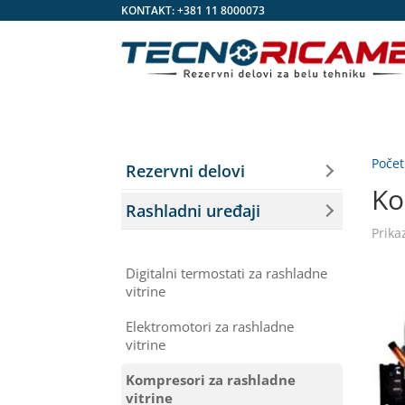
KONTAKT:
+381 11 8000073
Poče
Rezervni delovi
Ko
Rashladni uređaji
Prika
Digitalni termostati za rashladne
vitrine
Elektromotori za rashladne
vitrine
Kompresori za rashladne
vitrine