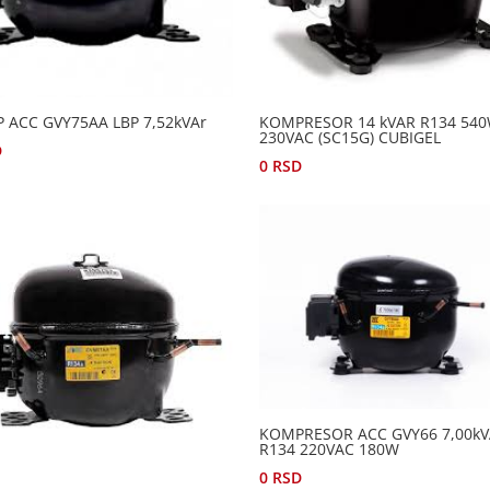
 ACC GVY75AA LBP 7,52kVAr
KOMPRESOR 14 kVAR R134 54
230VAC (SC15G) CUBIGEL
D
0
RSD
KOMPRESOR ACC GVY66 7,00kV
R134 220VAC 180W
0
RSD