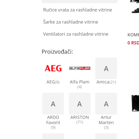
Ručice vrata za rashladne vitrine
Šarke za rashladne vitrine
Ventilatori za rashladne vitrine
KOMP
0
RS
Proizvođači:
A
AEG
Alfa Plam
Amica
(8)
(21)
(4)
A
A
A
ARDO
ARISTON
Artur
Favorit
(71)
Marten
(9)
(3)