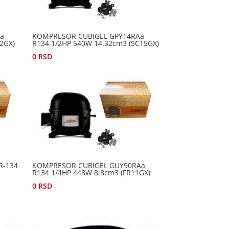
a
KOMPRESOR CUBIGEL GPY14RAa
2GX)
R134 1/2HP 540W 14.32cm3 (SC15GX)
0
RSD
R-134
KOMPRESOR CUBIGEL GUY90RAa
R134 1/4HP 448W 8.8cm3 (FR11GX)
0
RSD