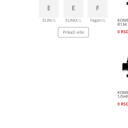
E
E
F
KOMP
ELIN
ELIND
Fagor
(5)
(1)
(5)
R134
0
RS
Prikaži više
KOMP
1/5H
0
RS