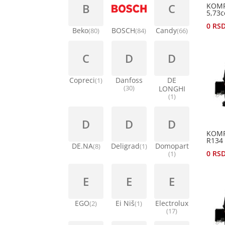
B
C
KOMP
5,73
0
RS
Beko
BOSCH
Candy
(80)
(84)
(66)
C
D
D
Copreci
Danfoss
DE
(1)
(30)
LONGHI
(1)
D
D
D
KOMP
R134
DE.NA
Deligrad
Domopart
(8)
(1)
0
RS
(1)
E
E
E
EGO
Ei Niš
Electrolux
(2)
(1)
(17)