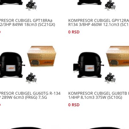
RESOR CUBIGEL GPT18RAa
KOMPRESOR CUBIGEL GPY12RA
 2/3HP 849W 18cm3 (SC21GX)
R134 3/8HP 460W 12.1cm3 (SC1
D
0
RSD
RESOR CUBIGEL GU60TG R-134
KOMPRESOR CUBIGEL GU80TB 
P 289W 6cm3 (FR6G) 7,5G
1/4HP 8,1cm3 375W (SC10G)
D
0
RSD