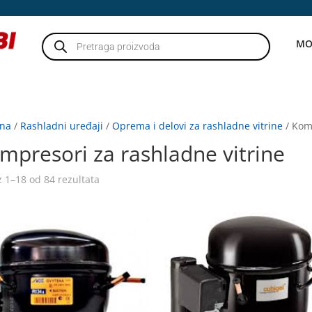
Products
MO
search
tna
/
Rashladni uređaji
/
Oprema i delovi za rashladne vitrine
/ Komp
mpresori za rashladne vitrine
z 1–18 od 84 rezultata