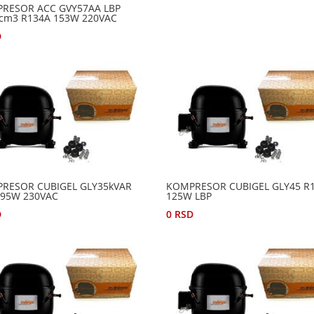
RESOR ACC GVY57AA LBP
ccm3 R134A 153W 220VAC
D
RESOR CUBIGEL GLY35kVAR
KOMPRESOR CUBIGEL GLY45 R
 95W 230VAC
125W LBP
D
0
RSD