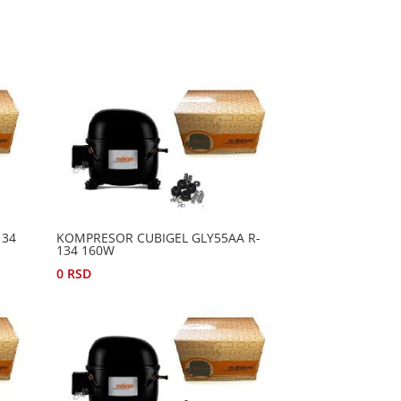
134
KOMPRESOR CUBIGEL GLY55AA R-
134 160W
0
RSD