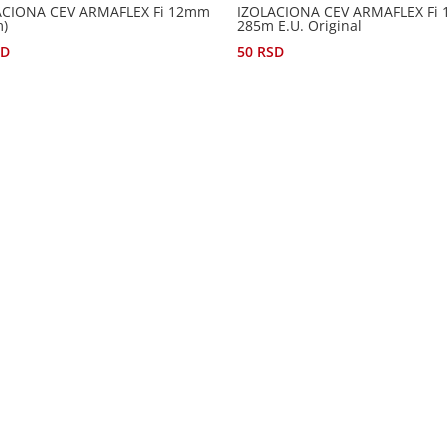
ACIONA CEV ARMAFLEX Fi 12mm
IZOLACIONA CEV ARMAFLEX Fi
m)
285m E.U. Original
SD
50
RSD