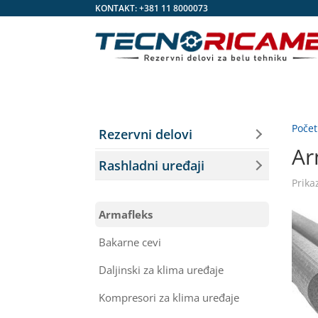
KONTAKT:
+381 11 8000073
Poče
Rezervni delovi
Ar
Rashladni uređaji
Prika
Armafleks
Bakarne cevi
Daljinski za klima uređaje
Kompresori za klima uređaje