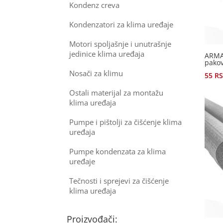
Kondenz creva
Kondenzatori za klima uređaje
Motori spoljašnje i unutrašnje
jedinice klima uređaja
ARMA
pakov
Nosači za klimu
55
R
Ostali materijal za montažu
klima uređaja
Pumpe i pištolji za čišćenje klima
uređaja
Pumpe kondenzata za klima
uređaje
Tečnosti i sprejevi za čišćenje
klima uređaja
Proizvođači: