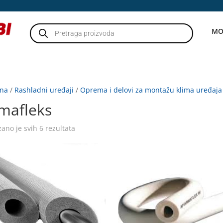
Products
MO
search
tna
/
Rashladni uređaji
/
Oprema i delovi za montažu klima uređaja
mafleks
zano je svih 6 rezultata