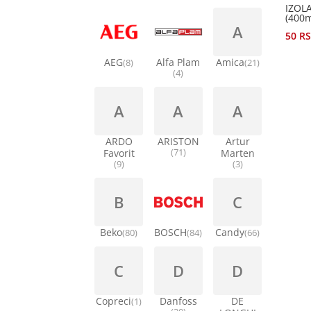
IZOL
(400
A
50
R
AEG
Alfa Plam
Amica
(8)
(21)
(4)
A
A
A
ARDO
ARISTON
Artur
Favorit
(71)
Marten
(9)
(3)
B
C
Beko
BOSCH
Candy
(80)
(84)
(66)
C
D
D
Copreci
Danfoss
DE
(1)