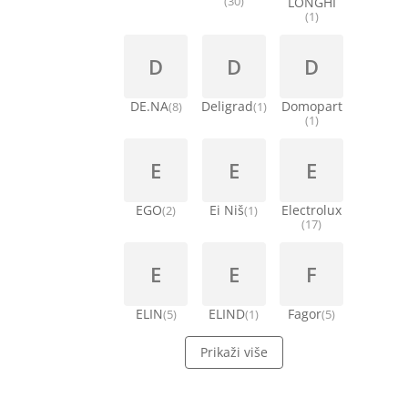
(30)
LONGHI
(1)
D
D
D
DE.NA
Deligrad
Domopart
(8)
(1)
(1)
E
E
E
EGO
Ei Niš
Electrolux
(2)
(1)
(17)
E
E
F
ELIN
ELIND
Fagor
(5)
(1)
(5)
Prikaži više