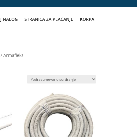
J NALOG
STRANICA ZA PLAĆANJE
KORPA
/ Armafleks