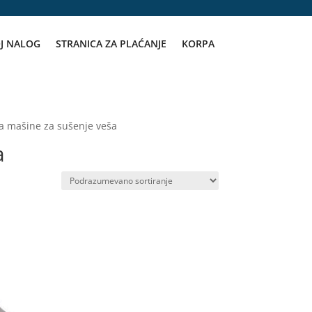
J NALOG
STRANICA ZA PLAĆANJE
KORPA
ka mašine za sušenje veša
a