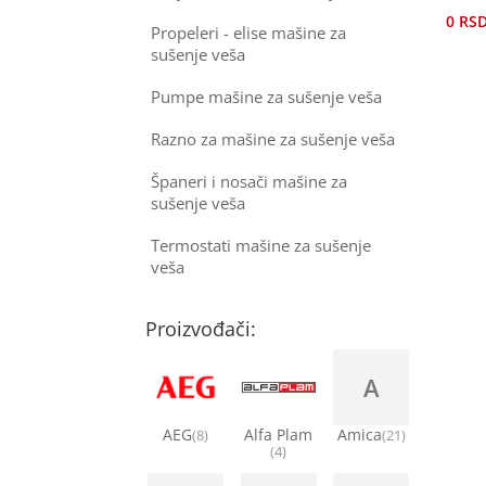
0
RS
Propeleri - elise mašine za
sušenje veša
Pumpe mašine za sušenje veša
Razno za mašine za sušenje veša
Španeri i nosači mašine za
sušenje veša
Termostati mašine za sušenje
veša
Proizvođači:
A
AEG
Alfa Plam
Amica
(8)
(21)
(4)