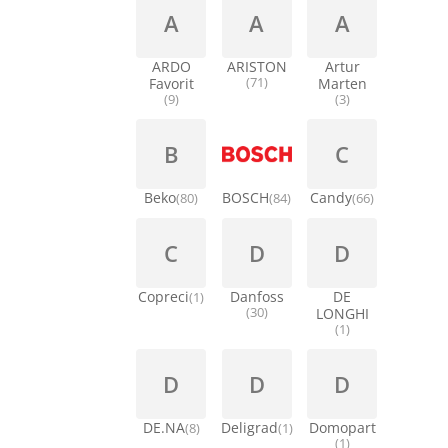
A
A
A
ARDO
ARISTON
Artur
Favorit
(71)
Marten
(9)
(3)
B
C
Beko
BOSCH
Candy
(80)
(84)
(66)
C
D
D
Copreci
Danfoss
DE
(1)
(30)
LONGHI
(1)
D
D
D
DE.NA
Deligrad
Domopart
(8)
(1)
(1)