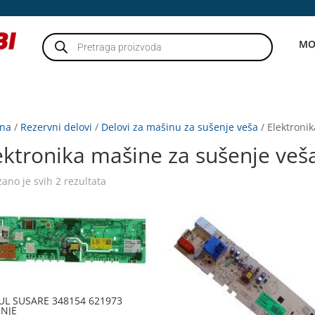
Products
MO
search
tna
/
Rezervni delovi
/
Delovi za mašinu za sušenje veša
/ Elektroni
ektronika mašine za sušenje veš
zano je svih 2 rezultata
L SUSARE 348154 621973
NJE