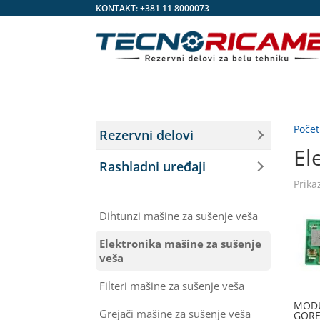
KONTAKT:
+381 11 8000073
Poče
Rezervni delovi
El
Rashladni uređaji
Prika
Dihtunzi mašine za sušenje veša
Elektronika mašine za sušenje
veša
Filteri mašine za sušenje veša
MODU
Grejači mašine za sušenje veša
GORE