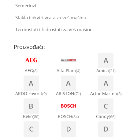
Semerinzi
Stakla i okviri vrata za veš mašinu
Termostati i hidrostati za veš mašine
Proizvođači:
A
AEG
Alfa Plam
Amica
(8)
(4)
(21)
A
A
A
ARDO Favorit
ARISTON
Artur Marten
(9)
(71)
(3)
B
C
Beko
BOSCH
Candy
(80)
(84)
(66)
C
D
D