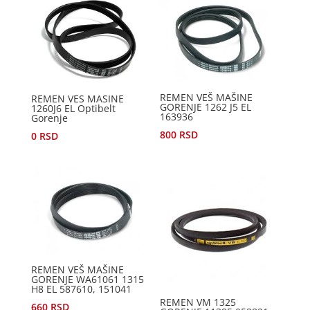
REMEN VEŠ MAŠINE
REMEN VES MASINE
GORENJE 1262 J5 EL
1260J6 EL Optibelt
163936
Gorenje
800
RSD
0
RSD
REMEN VEŠ MAŠINE
GORENJE WA61061 1315
H8 EL 587610, 151041
REMEN VM 1325
660
RSD