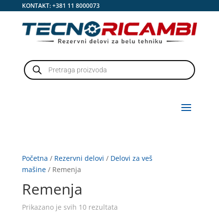
KONTAKT:
+381 11 8000073
Products
search
Početna
/
Rezervni delovi
/
Delovi za veš
mašine
/ Remenja
Remenja
Prikazano je svih 10 rezultata