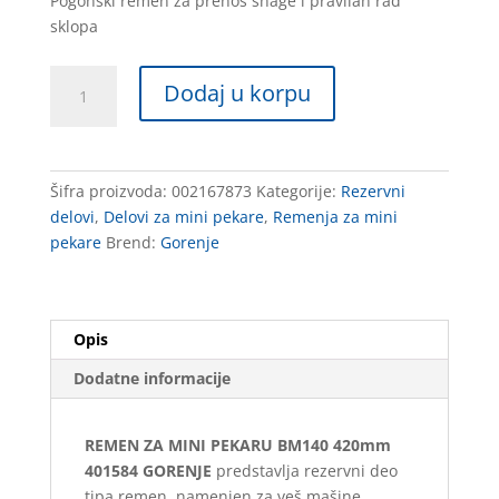
Pogonski remen za prenos snage i pravilan rad
sklopa
REMEN
Dodaj u korpu
ZA
MINI
PEKARU
BM140
Šifra proizvoda:
002167873
Kategorije:
Rezervni
420mm
delovi
,
Delovi za mini pekare
,
Remenja za mini
401584
pekare
Brend:
Gorenje
GORENJE
količina
Opis
Dodatne informacije
REMEN ZA MINI PEKARU BM140 420mm
401584 GORENJE
predstavlja rezervni deo
tipa remen, namenjen za veš mašine,