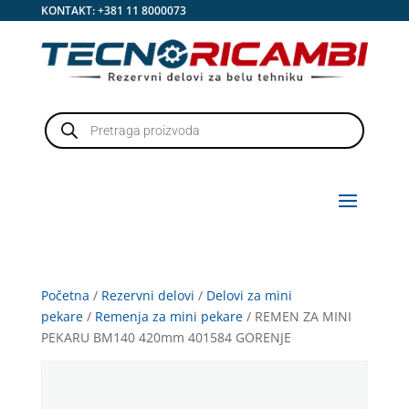
KONTAKT:
+381 11 8000073
Products
search
Početna
/
Rezervni delovi
/
Delovi za mini
pekare
/
Remenja za mini pekare
/ REMEN ZA MINI
PEKARU BM140 420mm 401584 GORENJE