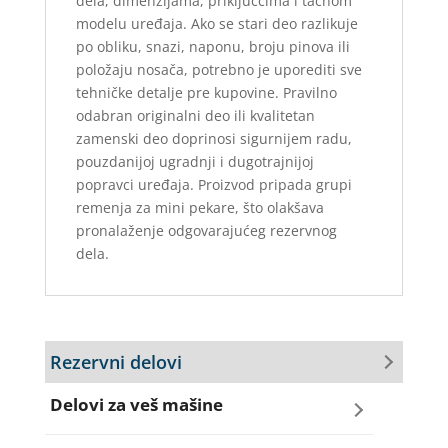
dela, dimenzijama, priključcima i tačnom
modelu uređaja. Ako se stari deo razlikuje
po obliku, snazi, naponu, broju pinova ili
položaju nosača, potrebno je uporediti sve
tehničke detalje pre kupovine. Pravilno
odabran originalni deo ili kvalitetan
zamenski deo doprinosi sigurnijem radu,
pouzdanijoj ugradnji i dugotrajnijoj
popravci uređaja. Proizvod pripada grupi
remenja za mini pekare, što olakšava
pronalaženje odgovarajućeg rezervnog
dela.
Rezervni delovi
Delovi za veš mašine