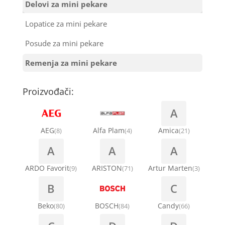
Šarke za veš mašine
Delovi za mini pekare
Ventilatori za rashladne vitrine
Kondenz creva
Lopatice za mini pekare
Semerinzi
Posude za mini pekare
Kondenzatori za klima uređaje
Stakla i okviri vrata za veš mašinu
Remenja za mini pekare
Nosači za klimu
Termostati i hidrostati za veš mašine
Proizvođači:
Ostali materijal za montažu klima uređaja
A
AEG
Alfa Plam
Amica
(8)
(4)
(21)
A
A
A
ARDO Favorit
ARISTON
Artur Marten
(9)
(71)
(3)
B
C
Beko
BOSCH
Candy
(80)
(84)
(66)