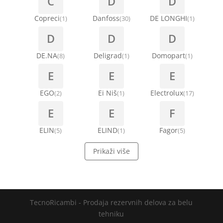
C
D
D
Copreci
Danfoss
DE LONGHI
(1)
(30)
(1)
D
D
D
DE.NA
Deligrad
Domopart
(8)
(1)
(1)
E
E
E
EGO
Ei Niš
Electrolux
(2)
(1)
(17)
E
E
F
ELIN
ELIND
Fagor
(5)
(1)
(5)
Prikaži više
TecnoRicambi - Prodaja rezervnih delova za belu
tehniku