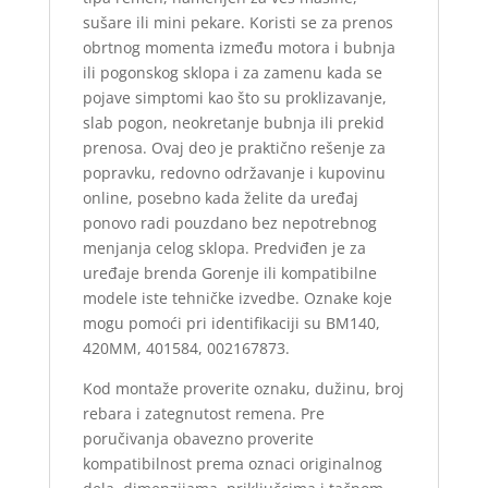
sušare ili mini pekare. Koristi se za prenos
obrtnog momenta između motora i bubnja
ili pogonskog sklopa i za zamenu kada se
pojave simptomi kao što su proklizavanje,
slab pogon, neokretanje bubnja ili prekid
prenosa. Ovaj deo je praktično rešenje za
popravku, redovno održavanje i kupovinu
online, posebno kada želite da uređaj
ponovo radi pouzdano bez nepotrebnog
menjanja celog sklopa. Predviđen je za
uređaje brenda Gorenje ili kompatibilne
modele iste tehničke izvedbe. Oznake koje
mogu pomoći pri identifikaciji su BM140,
420MM, 401584, 002167873.
Kod montaže proverite oznaku, dužinu, broj
rebara i zategnutost remena. Pre
poručivanja obavezno proverite
kompatibilnost prema oznaci originalnog