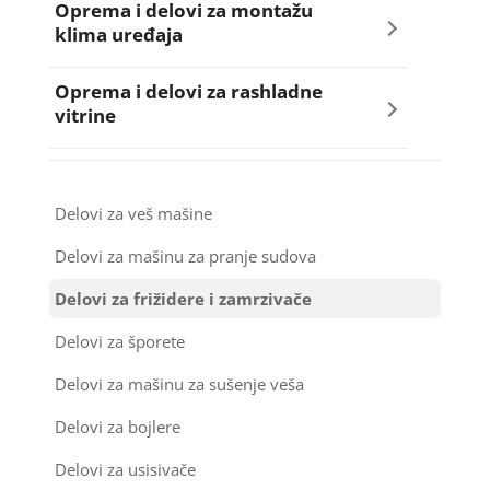
Oprema i delovi za montažu
klima uređaja
Termostati za šporete
Armafleks
Oprema i delovi za rashladne
vitrine
Bakarne cevi
Kompresori za rashladne vitrine
Kompresori za klima uređaje
Delovi za veš mašine
Ventilatori za rashladne vitrine
Kondenz creva
Delovi za mašinu za pranje sudova
Delovi za frižidere i zamrzivače
Kondenzatori za klima uređaje
Delovi za šporete
Nosači za klimu
Delovi za mašinu za sušenje veša
Ostali materijal za montažu klima uređaja
Delovi za bojlere
Delovi za usisivače