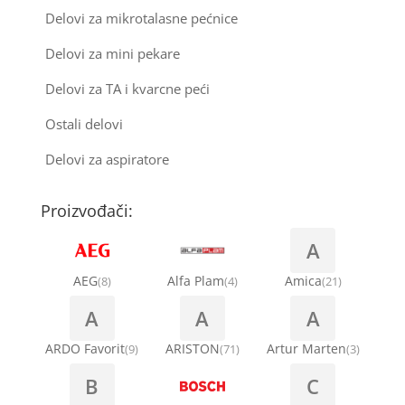
Delovi za mikrotalasne pećnice
Delovi za mini pekare
Delovi za TA i kvarcne peći
Ostali delovi
Delovi za aspiratore
Proizvođači:
A
AEG
Alfa Plam
Amica
(8)
(4)
(21)
A
A
A
ARDO Favorit
ARISTON
Artur Marten
(9)
(71)
(3)
B
C