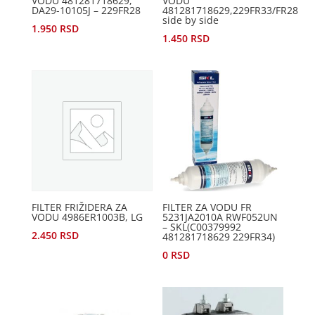
VODU 481281718629,
VODU
DA29-10105J – 229FR28
481281718629,229FR33/FR28
side by side
1.950
RSD
1.450
RSD
FILTER FRIŽIDERA ZA
FILTER ZA VODU FR
VODU 4986ER1003B, LG
5231JA2010A RWF052UN
– SKL(C00379992
2.450
RSD
481281718629 229FR34)
0
RSD