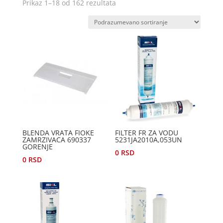
Prikaz 1–18 od 162 rezultata
BLENDA VRATA FIOKE
FILTER FR ZA VODU
ZAMRZIVACA 690337
5231JA2010A,053UN
GORENJE
0
RSD
0
RSD