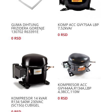
GUMA DIHTUNG
KOMP ACC GVY75AA LBP
FRIZIDERA GORENJE
7,52kVAr
130702 R63391E
0
RSD
0
RSD
KOMPRESOR ACC
GVY44AA,R134A,LBP
4,38CC,110W
0
RSD
KOMPRESOR 14 kVAR
R134 540W 230VAC
(SC15G) CUBIGEL
0
RSD