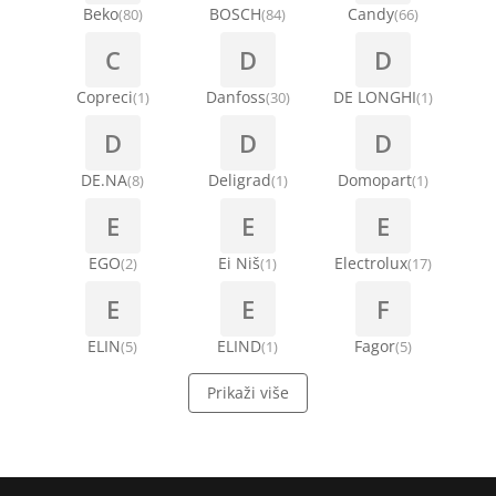
Beko
BOSCH
Candy
(80)
(84)
(66)
C
D
D
Copreci
Danfoss
DE LONGHI
(1)
(30)
(1)
D
D
D
DE.NA
Deligrad
Domopart
(8)
(1)
(1)
E
E
E
EGO
Ei Niš
Electrolux
(2)
(1)
(17)
E
E
F
ELIN
ELIND
Fagor
(5)
(1)
(5)
Prikaži više