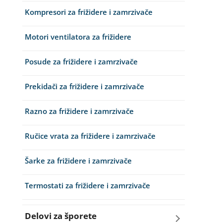
Grejači za sudo mašine
Kompresori za frižidere i zamrzivače
Grejači za veš mašine
Korpe za sudo mašine
Motori ventilatora za frižidere
Gume za vrata za veš mašinu
Posude za prašak i so za sudo mašine
Posude za frižidere i zamrzivače
Kazani i nosači bubnja za veš mašine
Programatori i elektronika sudo mašine
Prekidači za frižidere i zamrzivače
Ležajevi
Prskalice za sudo mašine
Razno za frižidere i zamrzivače
Motori za veš mašine
Pumpe za sudo mašine
Ručice vrata za frižidere i zamrzivače
Programatori i elektronike za veš mašine
Razno za sudo mašine
Šarke za frižidere i zamrzivače
Pumpe za veš mašine
Ručice - mehanizmi vrata za sudo mašine
Termostati za frižidere i zamrzivače
Razno za veš mašinu
Sredstva za održavanje
Delovi za šporete
Rebra bubnja za veš mašinu