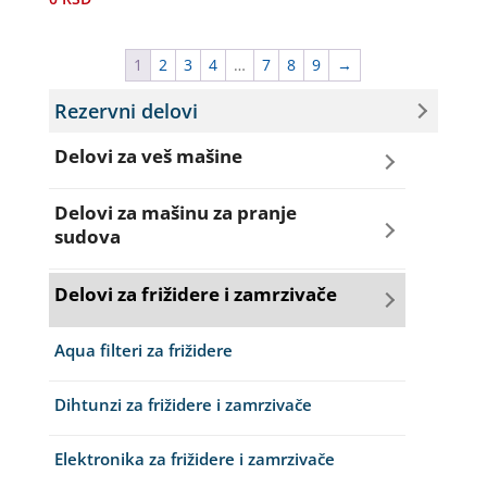
1
2
3
4
…
7
8
9
→
Rezervni delovi
Delovi za veš mašine
Amortizeri za veš mašinu
Delovi za mašinu za pranje
sudova
Bravice za veš mašinu
Creva za sudo mašine
Delovi za frižidere i zamrzivače
Četkice motora veš mašine
Dihtunzi za sudo mašine
Aqua filteri za frižidere
Creva za veš mašine
Elektroventili za sudo mašine
Dihtunzi za frižidere i zamrzivače
Elektroventili za veš mašine
Filteri za sudo mašine
Elektronika za frižidere i zamrzivače
Filteri i kućišta filtera za veš mašine