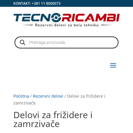
KONTAKT:
+381 11 8000073
Products
search
Početna
/
Rezervni delovi
/ Delovi za frižidere i
zamrzivače
Delovi za frižidere i
zamrzivače