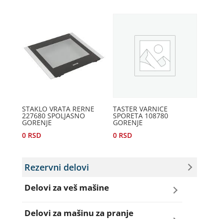
STAKLO VRATA RERNE
TASTER VARNICE
227680 SPOLJASNO
SPORETA 108780
GORENJE
GORENJE
0
RSD
0
RSD
Rezervni delovi
Delovi za veš mašine
Amortizeri za veš mašinu
Delovi za mašinu za pranje