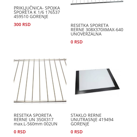
PRIKLJUČNICA- SPOJKA
ŠPORETA K 1/6 176537
459510 GORENJE
300
RSD
RESETKA SPORETA
RERNE 308X370XMAX-640
UNOVERZALNA
0
RSD
RESETKA SPORETA
STAKLO RERNE
RERNE UN 350X317
UNUTRASNJE 419494
max.L-560mm 002UN
GORENJE
0
RSD
0
RSD