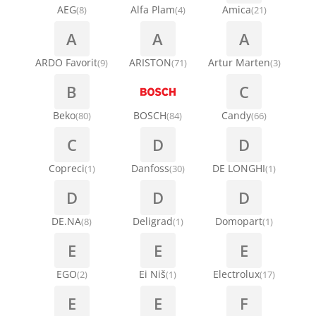
AEG
Alfa Plam
Amica
(8)
(4)
(21)
A
A
A
ARDO Favorit
ARISTON
Artur Marten
(9)
(71)
(3)
B
C
Beko
BOSCH
Candy
(80)
(84)
(66)
C
D
D
Copreci
Danfoss
DE LONGHI
(1)
(30)
(1)
D
D
D
DE.NA
Deligrad
Domopart
(8)
(1)
(1)
E
E
E
EGO
Ei Niš
Electrolux
(2)
(1)
(17)
E
E
F