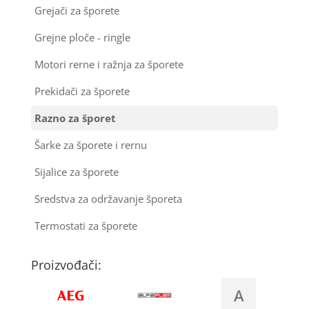
Grejači za šporete
Kondenzatori za klima uređaje
Grejne ploče - ringle
Nosači za klimu
Motori rerne i ražnja za šporete
Ostali materijal za montažu klima uređaja
Prekidači za šporete
Razno za šporet
Šarke za šporete i rernu
Sijalice za šporete
Sredstva za održavanje šporeta
Termostati za šporete
Proizvođači:
A