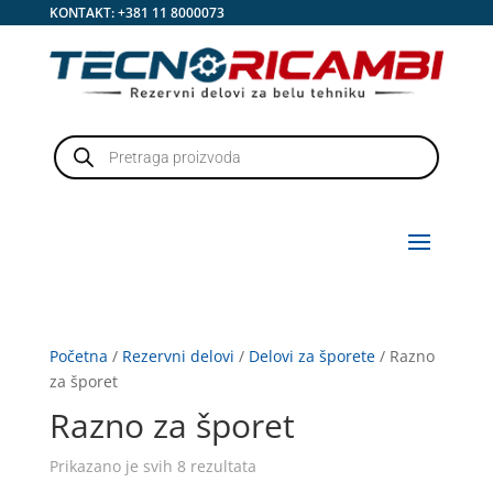
KONTAKT:
+381 11 8000073
Products
search
Početna
/
Rezervni delovi
/
Delovi za šporete
/ Razno
za šporet
Razno za šporet
Prikazano je svih 8 rezultata