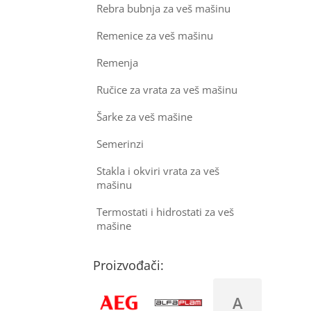
Rebra bubnja za veš mašinu
Remenice za veš mašinu
Remenja
Ručice za vrata za veš mašinu
Šarke za veš mašine
Semerinzi
Stakla i okviri vrata za veš
mašinu
Termostati i hidrostati za veš
mašine
Proizvođači:
A