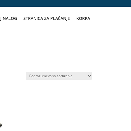
J NALOG
STRANICA ZA PLAĆANJE
KORPA