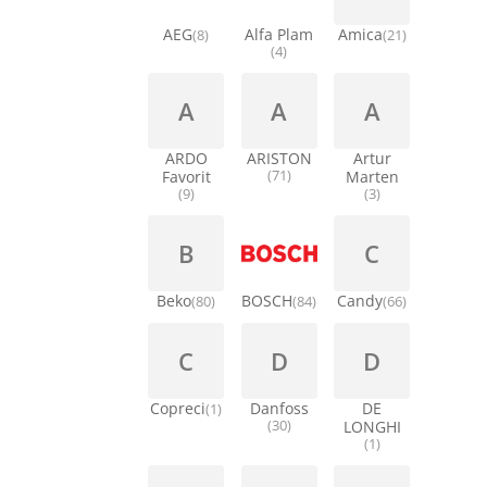
AEG
Alfa Plam
Amica
(8)
(21)
(4)
A
A
A
ARDO
ARISTON
Artur
Favorit
(71)
Marten
(9)
(3)
B
C
Beko
BOSCH
Candy
(80)
(84)
(66)
C
D
D
Copreci
Danfoss
DE
(1)
(30)
LONGHI
(1)