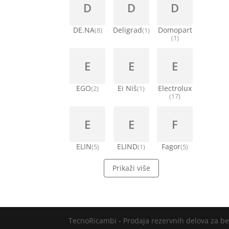
D
D
D
DE.NA
Deligrad
Domopart
(8)
(1)
(1)
E
E
E
EGO
Ei Niš
Electrolux
(2)
(1)
(17)
E
E
F
ELIN
ELIND
Fagor
(5)
(1)
(5)
Prikaži više
TecnoRicambi - Prodaja rezervnih delova za be