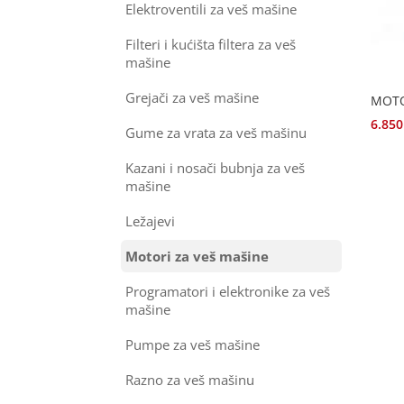
Elektroventili za veš mašine
Filteri i kućišta filtera za veš
mašine
Grejači za veš mašine
MOTO
6.85
Gume za vrata za veš mašinu
Kazani i nosači bubnja za veš
mašine
Ležajevi
Motori za veš mašine
Programatori i elektronike za veš
mašine
Pumpe za veš mašine
Razno za veš mašinu