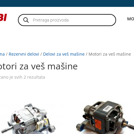
Products
MO
search
tna
/
Rezervni delovi
/
Delovi za veš mašine
/ Motori za veš mašine
tori za veš mašine
zano je svih 2 rezultata