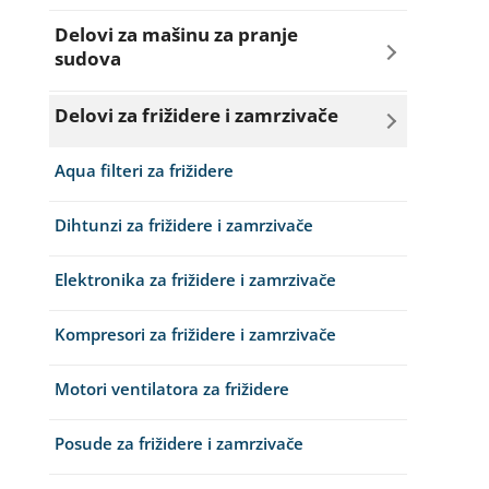
Amortizeri za veš mašinu
Delovi za mašinu za pranje
sudova
Bravice za veš mašinu
Creva za sudo mašine
Delovi za frižidere i zamrzivače
Četkice motora veš mašine
Dihtunzi za sudo mašine
Aqua filteri za frižidere
Creva za veš mašine
Elektroventili za sudo mašine
Dihtunzi za frižidere i zamrzivače
Elektroventili za veš mašine
Filteri za sudo mašine
Elektronika za frižidere i zamrzivače
Filteri i kućišta filtera za veš mašine
Grejači za sudo mašine
Kompresori za frižidere i zamrzivače
Grejači za veš mašine
Korpe za sudo mašine
Motori ventilatora za frižidere
Gume za vrata za veš mašinu
Posude za prašak i so za sudo mašine
Posude za frižidere i zamrzivače
Kazani i nosači bubnja za veš mašine