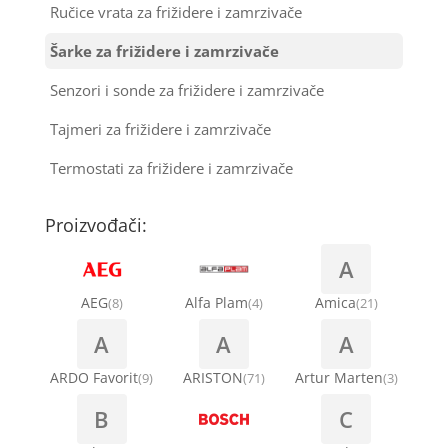
Ručice vrata za frižidere i zamrzivače
Šarke za frižidere i zamrzivače
Senzori i sonde za frižidere i zamrzivače
Tajmeri za frižidere i zamrzivače
Termostati za frižidere i zamrzivače
Proizvođači:
A
AEG
Alfa Plam
Amica
(8)
(4)
(21)
A
A
A
ARDO Favorit
ARISTON
Artur Marten
(9)
(71)
(3)
B
C