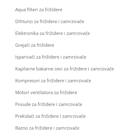
Kompresori za klima uređaje
Aqua filteri za frižidere
Ventilatori za rashladne vitrine
Kondenz creva
Dihtunzi za frižidere i zamrzivače
Elektronika za frižidere i zamrzivače
Kondenzatori za klima uređaje
Grejači za frižidere
Nosači za klimu
Isparivači za frižidere i zamrzivače
Ostali materijal za montažu klima uređaja
Kapilarne bakarne cevi za frižidere i zamrzivače
Kompresori za frižidere i zamrzivače
Motori ventilatora za frižidere
Posude za frižidere i zamrzivače
Prekidači za frižidere i zamrzivače
Razno za frižidere i zamrzivače