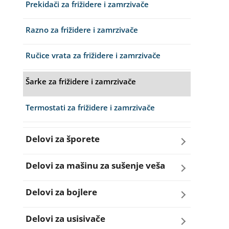
Programatori i elektronika sudo mašine
Prekidači za frižidere i zamrzivače
Ležajevi
Prskalice za sudo mašine
Razno za frižidere i zamrzivače
Motori za veš mašine
Pumpe za sudo mašine
Ručice vrata za frižidere i zamrzivače
Programatori i elektronike za veš mašine
Razno za sudo mašine
Šarke za frižidere i zamrzivače
Pumpe za veš mašine
Ručice - mehanizmi vrata za sudo mašine
Termostati za frižidere i zamrzivače
Razno za veš mašinu
Sredstva za održavanje
Delovi za šporete
Rebra bubnja za veš mašinu
Termostati za sudo mašine
Dihtunzi za šporete
Delovi za mašinu za sušenje veša
Remenice za veš mašinu
Točkići za sudo mašine
Dugmad za šporete
Dihtunzi mašine za sušenje veša
Delovi za bojlere
Remenja
Grejači za šporete
Elektronika mašine za sušenje veša
Grejači za bojlere
Delovi za usisivače
Ručice za vrata za veš mašinu