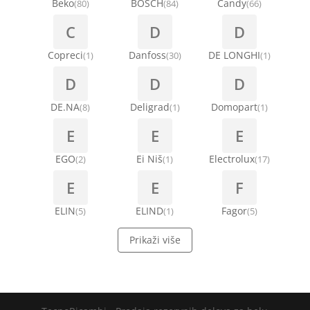
Beko
BOSCH
Candy
(80)
(84)
(66)
C
D
D
Copreci
Danfoss
DE LONGHI
(1)
(30)
(1)
D
D
D
DE.NA
Deligrad
Domopart
(8)
(1)
(1)
E
E
E
EGO
Ei Niš
Electrolux
(2)
(1)
(17)
E
E
F
ELIN
ELIND
Fagor
(5)
(1)
(5)
Prikaži više