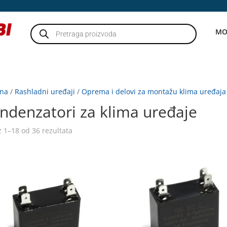
Products
MO
search
tna
/
Rashladni uređaji
/
Oprema i delovi za montažu klima uređaja
ndenzatori za klima uređaje
z 1–18 od 36 rezultata