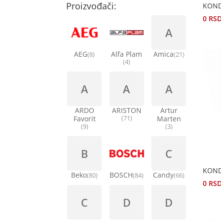
Proizvođači:
KOND
0
RS
A
AEG
Alfa Plam
Amica
(8)
(21)
(4)
A
A
A
ARDO
ARISTON
Artur
Favorit
(71)
Marten
(9)
(3)
B
C
KOND
Beko
BOSCH
Candy
(80)
(84)
(66)
0
RS
C
D
D