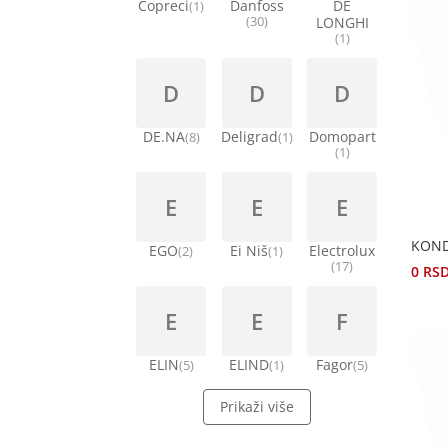
Copreci
Danfoss
DE
(1)
(30)
LONGHI
(1)
D
D
D
DE.NA
Deligrad
Domopart
(8)
(1)
(1)
E
E
E
KOND
EGO
Ei Niš
Electrolux
(2)
(1)
(17)
0
RS
E
E
F
ELIN
ELIND
Fagor
(5)
(1)
(5)
Prikaži više