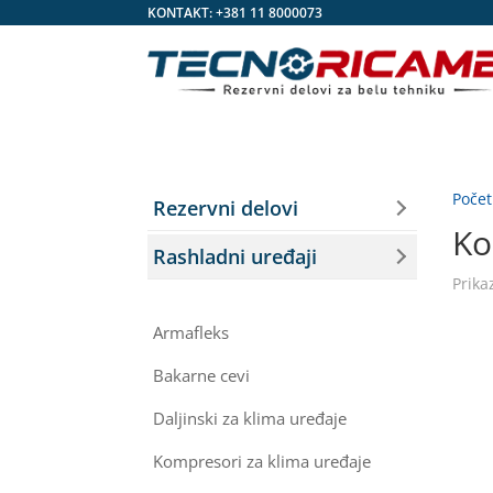
KONTAKT:
+381 11 8000073
Poče
Rezervni delovi
Ko
Rashladni uređaji
Prika
Armafleks
Bakarne cevi
Daljinski za klima uređaje
Kompresori za klima uređaje