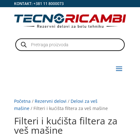
KONTAKT:
+381 11 8000073
Products
search
Početna
/
Rezervni delovi
/
Delovi za veš
mašine
/ Filteri i kućišta filtera za veš mašine
Filteri i kućišta filtera za
veš mašine