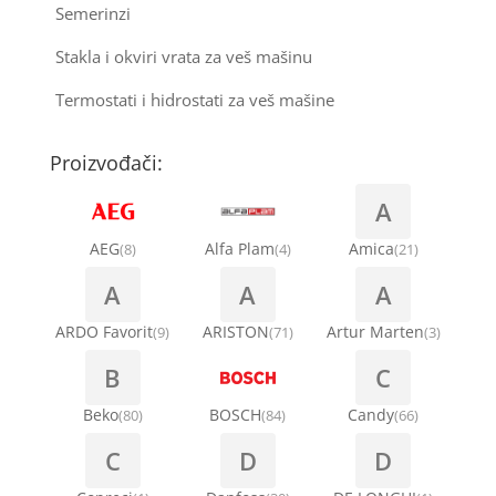
Semerinzi
Stakla i okviri vrata za veš mašinu
Termostati i hidrostati za veš mašine
Proizvođači:
A
AEG
Alfa Plam
Amica
(8)
(4)
(21)
A
A
A
ARDO Favorit
ARISTON
Artur Marten
(9)
(71)
(3)
B
C
Beko
BOSCH
Candy
(80)
(84)
(66)
C
D
D