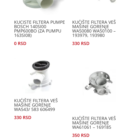
KUCISTE FILTERA PUMPE
KUĆIŠTE FILTERA VEŠ
BOSCH 140SI00
MAŠINE GORENJE
PMP600BO (ZA PUMPU
WA50080 WA50100 –
163SI08)
193979, 193980
0
RSD
330
RSD
KUĆIŠTE FILTERA VEŠ
MAŠINE GORENJE
WA543/ 583 606499
330
RSD
KUĆIŠTE FILTERA VEŠ
MAŠINE GORENJE
WA61061 – 169185
350
RSD