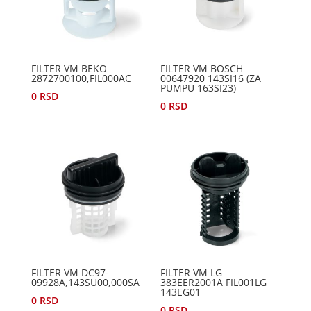
FILTER VM BEKO
FILTER VM BOSCH
2872700100,FIL000AC
00647920 143SI16 (ZA
PUMPU 163SI23)
0
RSD
0
RSD
FILTER VM DC97-
FILTER VM LG
09928A,143SU00,000SA
383EER2001A FIL001LG
143EG01
0
RSD
0
RSD