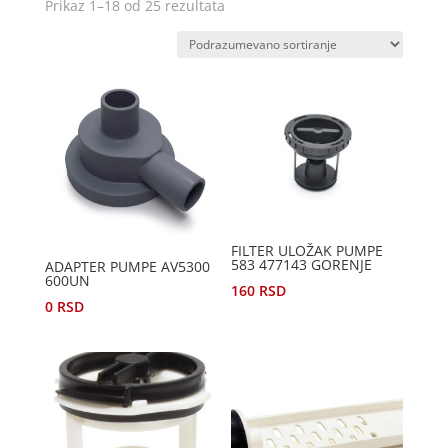
Prikaz 1–18 od 25 rezultata
FILTER ULOŽAK PUMPE
583 477143 GORENJE
ADAPTER PUMPE AV5300
600UN
160
RSD
0
RSD