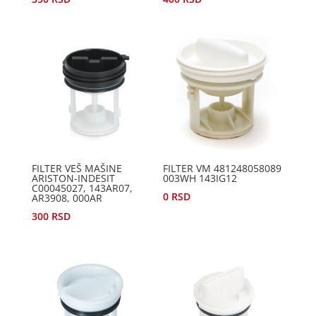
FILTER VEŠ MAŠINE
FILTER VM 481248058089
ARISTON-INDESIT
003WH 143IG12
C00045027, 143AR07,
0
RSD
AR3908, 000AR
300
RSD