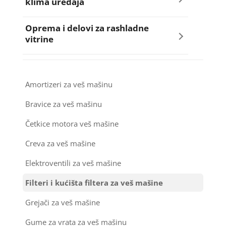
klima uređaja
Pumpe za sudo mašine
Ručice vrata za frižidere i zamrzivače
Šarke za šporete i rernu
Španeri i nosači mašine za sušenje veša
Razno za usisivače
Armafleks
Oprema i delovi za rashladne
Razno za sudo mašine
Šarke za frižidere i zamrzivače
Sijalice za šporete
vitrine
Bakarne cevi
Ručice - mehanizmi vrata za sudo mašine
Termostati za frižidere i zamrzivače
Termostati za šporete
Kompresori za rashladne vitrine
Kompresori za klima uređaje
Amortizeri za veš mašinu
Sredstva za održavanje
Ventilatori za rashladne vitrine
Kondenz creva
Bravice za veš mašinu
Termostati za sudo mašine
Četkice motora veš mašine
Kondenzatori za klima uređaje
Točkići za sudo mašine
Creva za veš mašine
Nosači za klimu
Elektroventili za veš mašine
Ostali materijal za montažu klima uređaja
Filteri i kućišta filtera za veš mašine
Grejači za veš mašine
Gume za vrata za veš mašinu