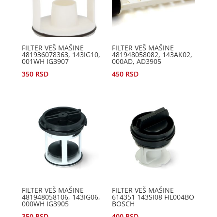
FILTER VEŠ MAŠINE
FILTER VEŠ MAŠINE
481936078363, 143IG10,
481948058082, 143AK02,
001WH IG3907
000AD, AD3905
350
RSD
450
RSD
FILTER VEŠ MAŠINE
FILTER VEŠ MAŠINE
481948058106, 143IG06,
614351 143SI08 FIL004BO
000WH IG3905
BOSCH
350
RSD
400
RSD