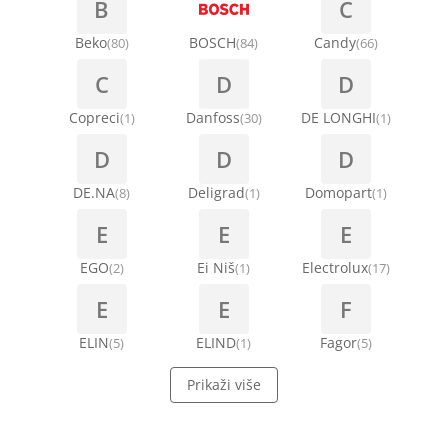
B
C
Beko
BOSCH
Candy
(80)
(84)
(66)
C
D
D
Copreci
Danfoss
DE LONGHI
(1)
(30)
(1)
D
D
D
DE.NA
Deligrad
Domopart
(8)
(1)
(1)
E
E
E
EGO
Ei Niš
Electrolux
(2)
(1)
(17)
E
E
F
ELIN
ELIND
Fagor
(5)
(1)
(5)
Prikaži više