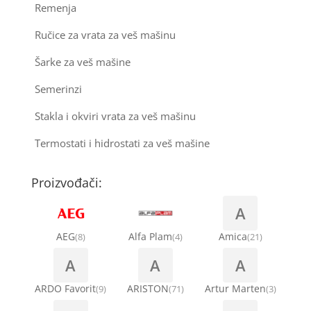
Remenja
Ručice za vrata za veš mašinu
Šarke za veš mašine
Semerinzi
Stakla i okviri vrata za veš mašinu
Termostati i hidrostati za veš mašine
Proizvođači:
A
AEG
Alfa Plam
Amica
(8)
(4)
(21)
A
A
A
ARDO Favorit
ARISTON
Artur Marten
(9)
(71)
(3)