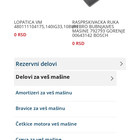
LOPATICA VM
RASPRSKIVACKA RUKA
480111104175,140IG33,108WH
(REBRO BUBNJA)VES
MASINE 792793 GORENJE
0
RSD
00643142 BOSCH
0
RSD
Rezervni delovi
Delovi za veš mašine
Amortizeri za veš mašinu
Bravice za veš mašinu
Četkice motora veš mašine
Creva za veš mašine