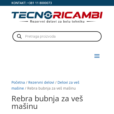
KONTAKT:
+381 11 8000073
Products
search
Početna
/
Rezervni delovi
/
Delovi za veš
mašine
/ Rebra bubnja za veš mašinu
Rebra bubnja za veš
mašinu