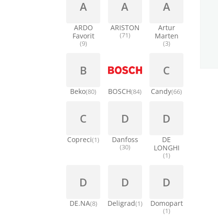
A
A
A
ARDO
ARISTON
Artur
Favorit
(71)
Marten
(9)
(3)
B
C
Beko
BOSCH
Candy
(80)
(84)
(66)
C
D
D
Copreci
Danfoss
DE
(1)
(30)
LONGHI
(1)
D
D
D
DE.NA
Deligrad
Domopart
(8)
(1)
(1)