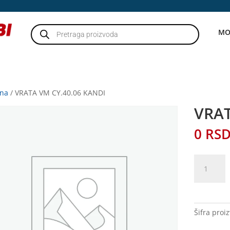
Products
MO
search
tna
/ VRATA VM CY.40.06 KANDI
VRAT
0
RS
VRATA
VM
CY.40.06
KANDI
količina
Šifra proi