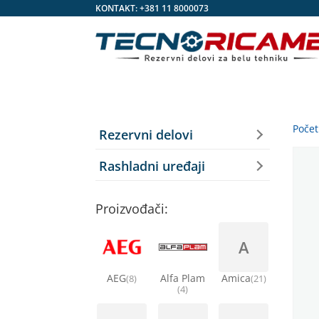
KONTAKT:
+381 11 8000073
Poče
Rezervni delovi
Rashladni uređaji
Proizvođači:
A
AEG
Alfa Plam
Amica
(8)
(21)
(4)