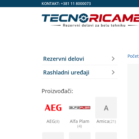
KONTAKT:
+381 11 8000073
Poče
Rezervni delovi
Rashladni uređaji
Proizvođači:
A
AEG
Alfa Plam
Amica
(8)
(21)
(4)