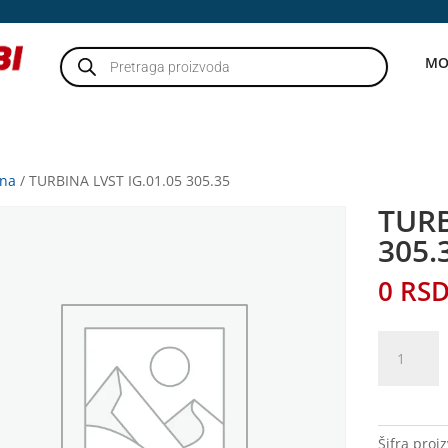
Products
MO
search
tna
/ TURBINA LVST IG.01.05 305.35
TURB
305.
0
RS
TURBINA
LVST
IG.01.05
305.35
količina
Šifra proi