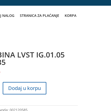
J NALOG
STRANICA ZA PLAĆANJE
KORPA
INA LVST IG.01.05
35
D
Dodaj u korpu
zvoda:
002120585