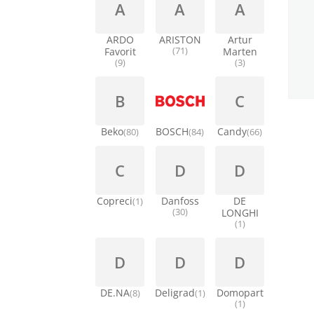
A
A
A
ARDO
ARISTON
Artur
Favorit
(71)
Marten
(9)
(3)
B
C
Beko
BOSCH
Candy
(80)
(84)
(66)
C
D
D
Copreci
Danfoss
DE
(1)
(30)
LONGHI
(1)
D
D
D
DE.NA
Deligrad
Domopart
(8)
(1)
(1)