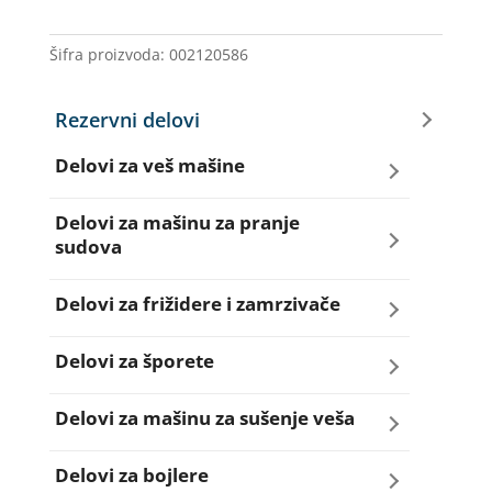
IG/PH/BAUH
količina
Šifra proizvoda:
002120586
Rezervni delovi
Delovi za veš mašine
Amortizeri za veš mašinu
Delovi za mašinu za pranje
sudova
Bravice za veš mašinu
Creva za sudo mašine
Delovi za frižidere i zamrzivače
Četkice motora veš mašine
Dihtunzi za sudo mašine
Aqua filteri za frižidere
Delovi za šporete
Creva za veš mašine
Elektroventili za sudo mašine
Dihtunzi za frižidere i zamrzivače
Dihtunzi za šporete
Delovi za mašinu za sušenje veša
Elektroventili za veš mašine
Filteri za sudo mašine
Elektronika za frižidere i zamrzivače
Dugmad za šporete
Dihtunzi mašine za sušenje veša
Delovi za bojlere
Filteri i kućišta filtera za veš mašine