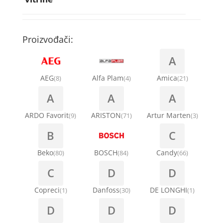
Rebra bubnja za veš mašinu
Bakarne cevi
Termostati za sudo mašine
Kompresori za rashladne vitrine
Remenice za veš mašinu
Kompresori za klima uređaje
Točkići za sudo mašine
Proizvođači:
Ventilatori za rashladne vitrine
Remenja
A
Kondenz creva
Ručice za vrata za veš mašinu
AEG
Alfa Plam
Amica
(8)
(4)
(21)
Kondenzatori za klima uređaje
A
A
A
Šarke za veš mašine
Nosači za klimu
ARDO Favorit
ARISTON
Artur Marten
(9)
(71)
(3)
Semerinzi
B
C
Ostali materijal za montažu klima uređaja
Stakla i okviri vrata za veš mašinu
Beko
BOSCH
Candy
(80)
(84)
(66)
C
D
D
Termostati i hidrostati za veš mašine
Copreci
Danfoss
DE LONGHI
(1)
(30)
(1)
D
D
D