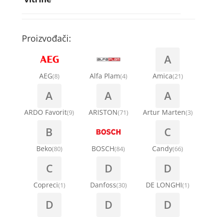
Rebra bubnja za veš mašinu
Bakarne cevi
Termostati za sudo mašine
Kompresori za rashladne vitrine
Remenice za veš mašinu
Kompresori za klima uređaje
Točkići za sudo mašine
Proizvođači:
Ventilatori za rashladne vitrine
Remenja
A
Kondenz creva
Ručice za vrata za veš mašinu
AEG
Alfa Plam
Amica
(8)
(4)
(21)
Kondenzatori za klima uređaje
A
A
A
Šarke za veš mašine
Nosači za klimu
ARDO Favorit
ARISTON
Artur Marten
(9)
(71)
(3)
Semerinzi
B
C
Ostali materijal za montažu klima uređaja
Stakla i okviri vrata za veš mašinu
Beko
BOSCH
Candy
(80)
(84)
(66)
C
D
D
Termostati i hidrostati za veš mašine
Copreci
Danfoss
DE LONGHI
(1)
(30)
(1)
D
D
D