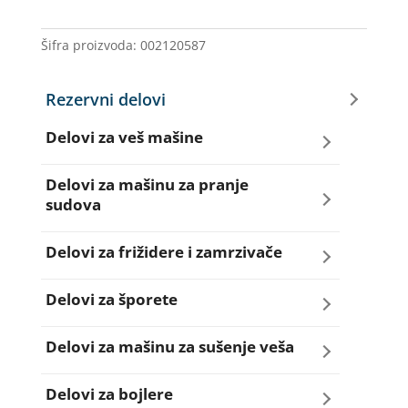
IG/WHIR
količina
Šifra proizvoda:
002120587
Rezervni delovi
Delovi za veš mašine
Amortizeri za veš mašinu
Delovi za mašinu za pranje
sudova
Bravice za veš mašinu
Creva za sudo mašine
Delovi za frižidere i zamrzivače
Četkice motora veš mašine
Dihtunzi za sudo mašine
Aqua filteri za frižidere
Delovi za šporete
Creva za veš mašine
Elektroventili za sudo mašine
Dihtunzi za frižidere i zamrzivače
Dihtunzi za šporete
Delovi za mašinu za sušenje veša
Elektroventili za veš mašine
Filteri za sudo mašine
Elektronika za frižidere i zamrzivače
Dugmad za šporete
Dihtunzi mašine za sušenje veša
Delovi za bojlere
Filteri i kućišta filtera za veš mašine