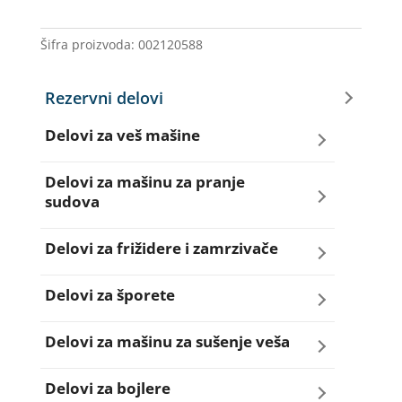
CY0100
92693365
Šifra proizvoda:
002120588
količina
Rezervni delovi
Delovi za veš mašine
Amortizeri za veš mašinu
Delovi za mašinu za pranje
sudova
Bravice za veš mašinu
Creva za sudo mašine
Delovi za frižidere i zamrzivače
Četkice motora veš mašine
Dihtunzi za sudo mašine
Aqua filteri za frižidere
Delovi za šporete
Creva za veš mašine
Elektroventili za sudo mašine
Dihtunzi za frižidere i zamrzivače
Dihtunzi za šporete
Delovi za mašinu za sušenje veša
Elektroventili za veš mašine
Filteri za sudo mašine
Elektronika za frižidere i zamrzivače
Dugmad za šporete
Dihtunzi mašine za sušenje veša
Delovi za bojlere
Filteri i kućišta filtera za veš mašine