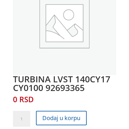
TURBINA LVST 140CY17
CY0100 92693365
0
RSD
TURBINA
Dodaj u korpu
LVST
140CY17