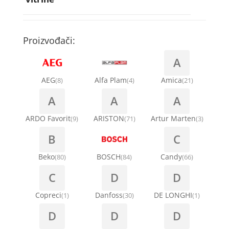
Rebra bubnja za veš mašinu
Bakarne cevi
Termostati za sudo mašine
Kompresori za rashladne vitrine
Remenice za veš mašinu
Kompresori za klima uređaje
Točkići za sudo mašine
Proizvođači:
Ventilatori za rashladne vitrine
Remenja
A
Kondenz creva
Ručice za vrata za veš mašinu
AEG
Alfa Plam
Amica
(8)
(4)
(21)
Kondenzatori za klima uređaje
A
A
A
Šarke za veš mašine
Nosači za klimu
ARDO Favorit
ARISTON
Artur Marten
(9)
(71)
(3)
Semerinzi
B
C
Ostali materijal za montažu klima uređaja
Stakla i okviri vrata za veš mašinu
Beko
BOSCH
Candy
(80)
(84)
(66)
C
D
D
Termostati i hidrostati za veš mašine
Copreci
Danfoss
DE LONGHI
(1)
(30)
(1)
D
D
D