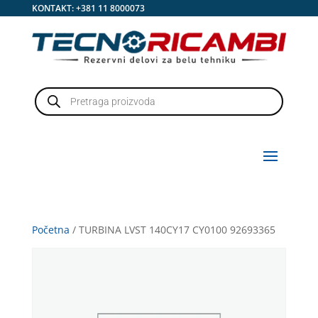
KONTAKT:
+381 11 8000073
Products
search
Početna
/ TURBINA LVST 140CY17 CY0100 92693365