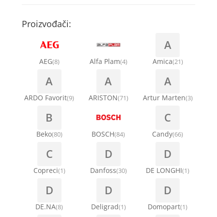
Kompresori za rashladne vitrine
Remenice za veš mašinu
Kompresori za klima uređaje
Točkići za sudo mašine
Proizvođači:
Ventilatori za rashladne vitrine
Remenja
A
Kondenz creva
Ručice za vrata za veš mašinu
AEG
Alfa Plam
Amica
(8)
(4)
(21)
Kondenzatori za klima uređaje
A
A
A
Šarke za veš mašine
Nosači za klimu
ARDO Favorit
ARISTON
Artur Marten
(9)
(71)
(3)
Semerinzi
B
C
Ostali materijal za montažu klima uređaja
Stakla i okviri vrata za veš mašinu
Beko
BOSCH
Candy
(80)
(84)
(66)
C
D
D
Termostati i hidrostati za veš mašine
Copreci
Danfoss
DE LONGHI
(1)
(30)
(1)
D
D
D
DE.NA
Deligrad
Domopart
(8)
(1)
(1)