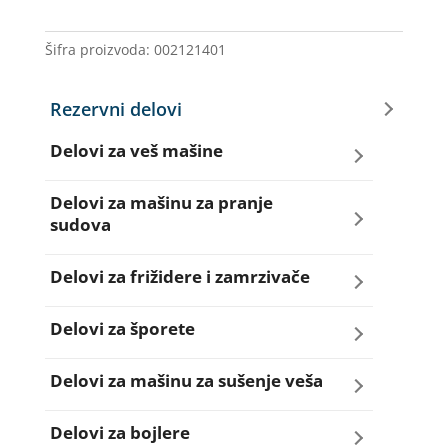
GSK002SL
količina
Šifra proizvoda:
002121401
Rezervni delovi
Delovi za veš mašine
Amortizeri za veš mašinu
Delovi za mašinu za pranje
sudova
Bravice za veš mašinu
Creva za sudo mašine
Delovi za frižidere i zamrzivače
Četkice motora veš mašine
Dihtunzi za sudo mašine
Aqua filteri za frižidere
Delovi za šporete
Creva za veš mašine
Elektroventili za sudo mašine
Dihtunzi za frižidere i zamrzivače
Dihtunzi za šporete
Delovi za mašinu za sušenje veša
Elektroventili za veš mašine
Filteri za sudo mašine
Elektronika za frižidere i zamrzivače
Dugmad za šporete
Dihtunzi mašine za sušenje veša
Delovi za bojlere
Filteri i kućišta filtera za veš mašine