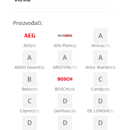
Rebra bubnja za veš mašinu
Bakarne cevi
Termostati za sudo mašine
Kompresori za rashladne vitrine
Remenice za veš mašinu
Kompresori za klima uređaje
Točkići za sudo mašine
Proizvođači:
Ventilatori za rashladne vitrine
Remenja
A
Kondenz creva
Ručice za vrata za veš mašinu
AEG
Alfa Plam
Amica
(8)
(4)
(21)
Kondenzatori za klima uređaje
A
A
A
Šarke za veš mašine
Nosači za klimu
ARDO Favorit
ARISTON
Artur Marten
(9)
(71)
(3)
Semerinzi
B
C
Ostali materijal za montažu klima uređaja
Stakla i okviri vrata za veš mašinu
Beko
BOSCH
Candy
(80)
(84)
(66)
C
D
D
Termostati i hidrostati za veš mašine
Copreci
Danfoss
DE LONGHI
(1)
(30)
(1)
D
D
D