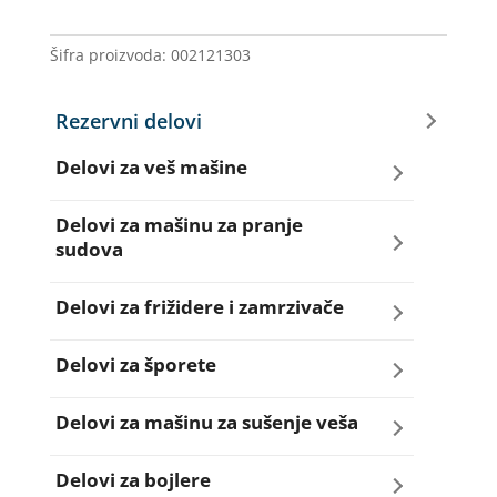
GSK000AD
količina
Šifra proizvoda:
002121303
Rezervni delovi
Delovi za veš mašine
Amortizeri za veš mašinu
Delovi za mašinu za pranje
sudova
Bravice za veš mašinu
Creva za sudo mašine
Delovi za frižidere i zamrzivače
Četkice motora veš mašine
Dihtunzi za sudo mašine
Aqua filteri za frižidere
Delovi za šporete
Creva za veš mašine
Elektroventili za sudo mašine
Dihtunzi za frižidere i zamrzivače
Dihtunzi za šporete
Delovi za mašinu za sušenje veša
Elektroventili za veš mašine
Filteri za sudo mašine
Elektronika za frižidere i zamrzivače
Dugmad za šporete
Dihtunzi mašine za sušenje veša
Delovi za bojlere
Filteri i kućišta filtera za veš mašine