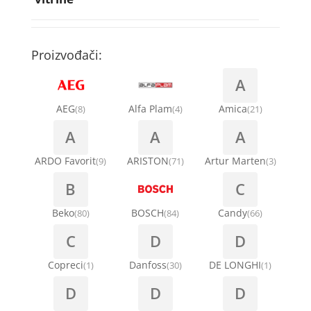
Rebra bubnja za veš mašinu
Bakarne cevi
Termostati za sudo mašine
Kompresori za rashladne vitrine
Remenice za veš mašinu
Kompresori za klima uređaje
Točkići za sudo mašine
Proizvođači:
Ventilatori za rashladne vitrine
Remenja
A
Kondenz creva
Ručice za vrata za veš mašinu
AEG
Alfa Plam
Amica
(8)
(4)
(21)
Kondenzatori za klima uređaje
A
A
A
Šarke za veš mašine
Nosači za klimu
ARDO Favorit
ARISTON
Artur Marten
(9)
(71)
(3)
Semerinzi
B
C
Ostali materijal za montažu klima uređaja
Stakla i okviri vrata za veš mašinu
Beko
BOSCH
Candy
(80)
(84)
(66)
C
D
D
Termostati i hidrostati za veš mašine
Copreci
Danfoss
DE LONGHI
(1)
(30)
(1)
D
D
D