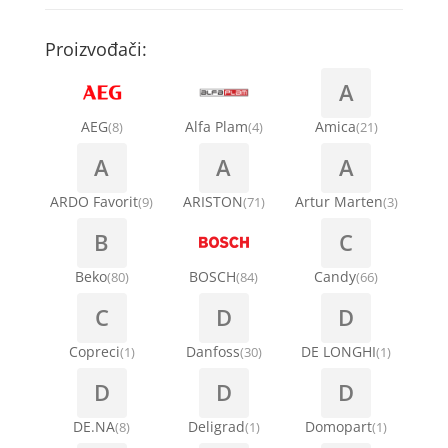
Kompresori za rashladne vitrine
Remenice za veš mašinu
Kompresori za klima uređaje
Točkići za sudo mašine
Proizvođači:
Ventilatori za rashladne vitrine
Remenja
A
Kondenz creva
Ručice za vrata za veš mašinu
AEG
Alfa Plam
Amica
(8)
(4)
(21)
Kondenzatori za klima uređaje
A
A
A
Šarke za veš mašine
Nosači za klimu
ARDO Favorit
ARISTON
Artur Marten
(9)
(71)
(3)
Semerinzi
B
C
Ostali materijal za montažu klima uređaja
Stakla i okviri vrata za veš mašinu
Beko
BOSCH
Candy
(80)
(84)
(66)
C
D
D
Termostati i hidrostati za veš mašine
Copreci
Danfoss
DE LONGHI
(1)
(30)
(1)
D
D
D
DE.NA
Deligrad
Domopart
(8)
(1)
(1)