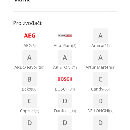
Rebra bubnja za veš mašinu
Bakarne cevi
Termostati za sudo mašine
Kompresori za rashladne vitrine
Remenice za veš mašinu
Kompresori za klima uređaje
Točkići za sudo mašine
Proizvođači:
Ventilatori za rashladne vitrine
Remenja
A
Kondenz creva
Ručice za vrata za veš mašinu
AEG
Alfa Plam
Amica
(8)
(4)
(21)
Kondenzatori za klima uređaje
A
A
A
Šarke za veš mašine
Nosači za klimu
ARDO Favorit
ARISTON
Artur Marten
(9)
(71)
(3)
Semerinzi
B
C
Ostali materijal za montažu klima uređaja
Stakla i okviri vrata za veš mašinu
Beko
BOSCH
Candy
(80)
(84)
(66)
C
D
D
Termostati i hidrostati za veš mašine
Copreci
Danfoss
DE LONGHI
(1)
(30)
(1)
D
D
D