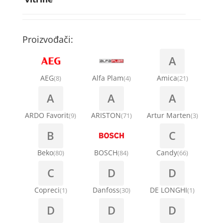
Rebra bubnja za veš mašinu
Bakarne cevi
Termostati za sudo mašine
Kompresori za rashladne vitrine
Remenice za veš mašinu
Kompresori za klima uređaje
Točkići za sudo mašine
Proizvođači:
Ventilatori za rashladne vitrine
Remenja
A
Kondenz creva
Ručice za vrata za veš mašinu
AEG
Alfa Plam
Amica
(8)
(4)
(21)
Kondenzatori za klima uređaje
A
A
A
Šarke za veš mašine
Nosači za klimu
ARDO Favorit
ARISTON
Artur Marten
(9)
(71)
(3)
Semerinzi
B
C
Ostali materijal za montažu klima uređaja
Stakla i okviri vrata za veš mašinu
Beko
BOSCH
Candy
(80)
(84)
(66)
C
D
D
Termostati i hidrostati za veš mašine
Copreci
Danfoss
DE LONGHI
(1)
(30)
(1)
D
D
D