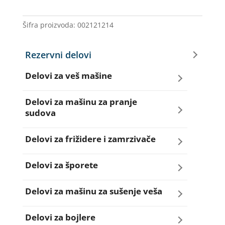
IG/WH
NC55
Šifra proizvoda:
002121214
količina
Rezervni delovi
Delovi za veš mašine
Amortizeri za veš mašinu
Delovi za mašinu za pranje
sudova
Bravice za veš mašinu
Creva za sudo mašine
Delovi za frižidere i zamrzivače
Četkice motora veš mašine
Dihtunzi za sudo mašine
Aqua filteri za frižidere
Delovi za šporete
Creva za veš mašine
Elektroventili za sudo mašine
Dihtunzi za frižidere i zamrzivače
Dihtunzi za šporete
Delovi za mašinu za sušenje veša
Elektroventili za veš mašine
Filteri za sudo mašine
Elektronika za frižidere i zamrzivače
Dugmad za šporete
Dihtunzi mašine za sušenje veša
Delovi za bojlere
Filteri i kućišta filtera za veš mašine