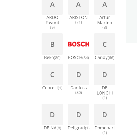
A
A
A
ARDO
ARISTON
Artur
Favorit
(71)
Marten
(9)
(3)
B
C
Beko
BOSCH
Candy
(80)
(84)
(66)
C
D
D
Copreci
Danfoss
DE
(1)
(30)
LONGHI
(1)
D
D
D
DE.NA
Deligrad
Domopart
(8)
(1)
(1)