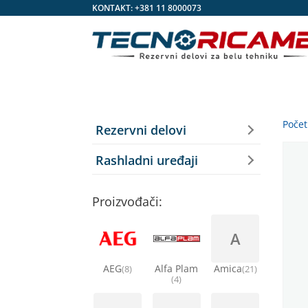
KONTAKT:
+381 11 8000073
Poče
Rezervni delovi
Rashladni uređaji
Proizvođači:
A
AEG
Alfa Plam
Amica
(8)
(21)
(4)