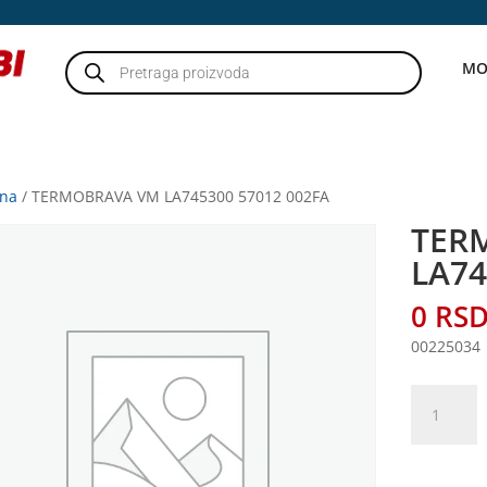
Products
MO
search
tna
/ TERMOBRAVA VM LA745300 57012 002FA
TER
LA74
0
RS
00225034
TERMOBR
VM
LA745300
57012