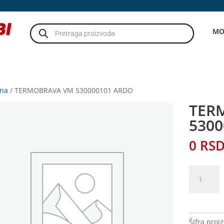
Products
MO
search
tna
/ TERMOBRAVA VM 530000101 ARDO
TER
530
0
RS
TERMOBR
VM
53000010
ARDO
količina
Šifra proi