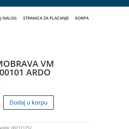
J NALOG
STRANICA ZA PLAĆANJE
KORPA
MOBRAVA VM
000101 ARDO
D
AVA
Dodaj u korpu
1
zvoda:
002121252