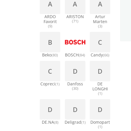
A
A
A
ARDO
ARISTON
Artur
Favorit
(71)
Marten
(9)
(3)
B
C
Beko
BOSCH
Candy
(80)
(84)
(66)
C
D
D
Copreci
Danfoss
DE
(1)
(30)
LONGHI
(1)
D
D
D
DE.NA
Deligrad
Domopart
(8)
(1)
(1)