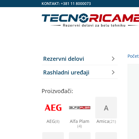
KONTAKT:
+381 11 8000073
Poče
Rezervni delovi
Rashladni uređaji
Proizvođači:
A
AEG
Alfa Plam
Amica
(8)
(21)
(4)