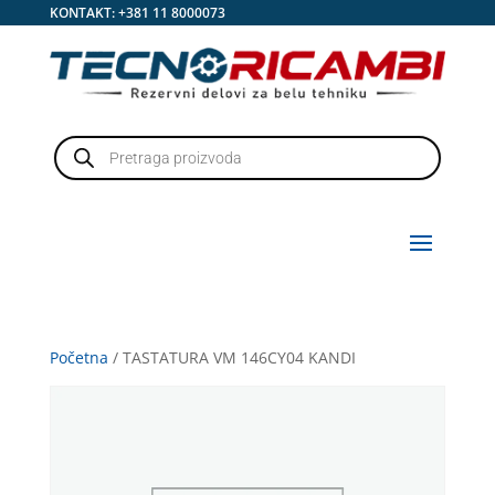
KONTAKT:
+381 11 8000073
Products
search
Početna
/ TASTATURA VM 146CY04 KANDI