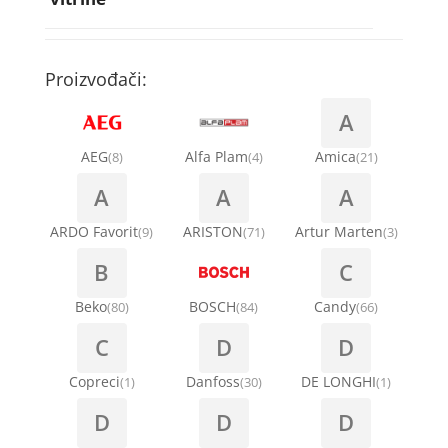
Rebra bubnja za veš mašinu
Bakarne cevi
Termostati za sudo mašine
Kompresori za rashladne vitrine
Remenice za veš mašinu
Kompresori za klima uređaje
Točkići za sudo mašine
Proizvođači:
Ventilatori za rashladne vitrine
Remenja
A
Kondenz creva
Ručice za vrata za veš mašinu
AEG
Alfa Plam
Amica
(8)
(4)
(21)
Kondenzatori za klima uređaje
A
A
A
Šarke za veš mašine
Nosači za klimu
ARDO Favorit
ARISTON
Artur Marten
(9)
(71)
(3)
Semerinzi
B
C
Ostali materijal za montažu klima uređaja
Stakla i okviri vrata za veš mašinu
Beko
BOSCH
Candy
(80)
(84)
(66)
C
D
D
Termostati i hidrostati za veš mašine
Copreci
Danfoss
DE LONGHI
(1)
(30)
(1)
D
D
D