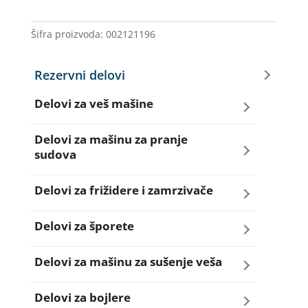
KANDI
količina
Šifra proizvoda:
002121196
Rezervni delovi
Delovi za veš mašine
Amortizeri za veš mašinu
Delovi za mašinu za pranje
sudova
Bravice za veš mašinu
Creva za sudo mašine
Delovi za frižidere i zamrzivače
Četkice motora veš mašine
Dihtunzi za sudo mašine
Aqua filteri za frižidere
Delovi za šporete
Creva za veš mašine
Elektroventili za sudo mašine
Dihtunzi za frižidere i zamrzivače
Dihtunzi za šporete
Delovi za mašinu za sušenje veša
Elektroventili za veš mašine
Filteri za sudo mašine
Elektronika za frižidere i zamrzivače
Dugmad za šporete
Dihtunzi mašine za sušenje veša
Delovi za bojlere
Filteri i kućišta filtera za veš mašine