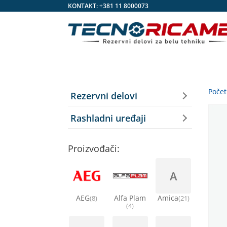
KONTAKT:
+381 11 8000073
Poče
Rezervni delovi
Rashladni uređaji
Proizvođači:
A
AEG
Alfa Plam
Amica
(8)
(21)
(4)