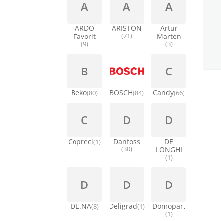
A
A
A
ARDO
ARISTON
Artur
Favorit
(71)
Marten
(9)
(3)
B
C
Beko
BOSCH
Candy
(80)
(84)
(66)
C
D
D
Copreci
Danfoss
DE
(1)
(30)
LONGHI
(1)
D
D
D
DE.NA
Deligrad
Domopart
(8)
(1)
(1)