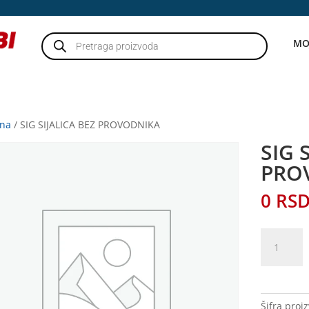
Products
MO
search
tna
/ SIG SIJALICA BEZ PROVODNIKA
SIG 
PRO
0
RS
SIG
SIJALICA
BEZ
PROVODN
količina
Šifra proi