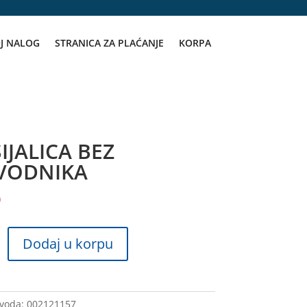
J NALOG
STRANICA ZA PLAĆANJE
KORPA
SIJALICA BEZ
VODNIKA
D
Dodaj u korpu
IKA
zvoda:
002121157