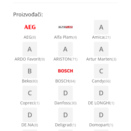
Kompresori za rashladne vitrine
Remenice za veš mašinu
Kompresori za klima uređaje
Točkići za sudo mašine
Proizvođači:
Ventilatori za rashladne vitrine
Remenja
A
Kondenz creva
Ručice za vrata za veš mašinu
AEG
Alfa Plam
Amica
(8)
(4)
(21)
Kondenzatori za klima uređaje
A
A
A
Šarke za veš mašine
Nosači za klimu
ARDO Favorit
ARISTON
Artur Marten
(9)
(71)
(3)
Semerinzi
B
C
Ostali materijal za montažu klima uređaja
Stakla i okviri vrata za veš mašinu
Beko
BOSCH
Candy
(80)
(84)
(66)
C
D
D
Termostati i hidrostati za veš mašine
Copreci
Danfoss
DE LONGHI
(1)
(30)
(1)
D
D
D
DE.NA
Deligrad
Domopart
(8)
(1)
(1)