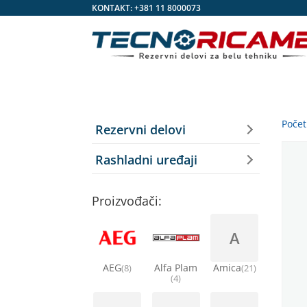
KONTAKT:
+381 11 8000073
Poče
Rezervni delovi
Rashladni uređaji
Proizvođači:
A
AEG
Alfa Plam
Amica
(8)
(21)
(4)