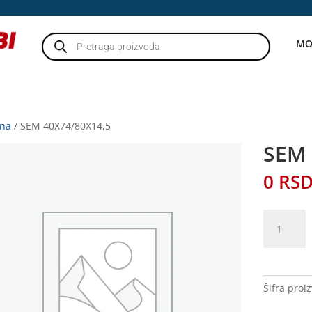
Products
MO
search
tna
/ SEM 40X74/80X14,5
SEM 
0
RS
SEM
40X74/80X
količina
Šifra proi