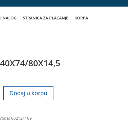
J NALOG
STRANICA ZA PLAĆANJE
KORPA
40X74/80X14,5
D
Dodaj u korpu
14,5
zvoda:
002121109