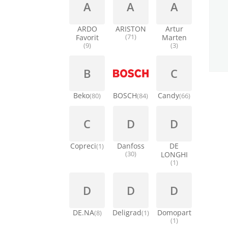
A
A
A
ARDO
ARISTON
Artur
Favorit
(71)
Marten
(9)
(3)
B
C
Beko
BOSCH
Candy
(80)
(84)
(66)
C
D
D
Copreci
Danfoss
DE
(1)
(30)
LONGHI
(1)
D
D
D
DE.NA
Deligrad
Domopart
(8)
(1)
(1)