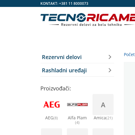
KONTAKT:
+381 11 8000073
Poče
Rezervni delovi
Rashladni uređaji
Proizvođači:
A
AEG
Alfa Plam
Amica
(8)
(21)
(4)