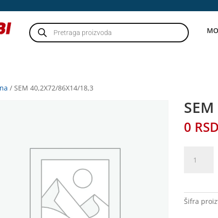
Products
MO
search
tna
/ SEM 40,2X72/86X14/18,3
SEM 
0
RS
SEM
40,2X72/8
količina
Šifra proi