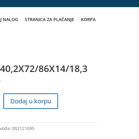
J NALOG
STRANICA ZA PLAĆANJE
KORPA
40,2X72/86X14/18,3
D
Dodaj u korpu
6X14/18,3
zvoda:
002121095