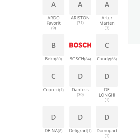
A
A
A
ARDO
ARISTON
Artur
Favorit
(71)
Marten
(9)
(3)
B
C
Beko
BOSCH
Candy
(80)
(84)
(66)
C
D
D
Copreci
Danfoss
DE
(1)
(30)
LONGHI
(1)
D
D
D
DE.NA
Deligrad
Domopart
(8)
(1)
(1)