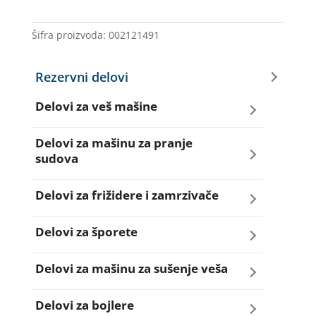
GOR
532692
Šifra proizvoda:
002121491
količina
Rezervni delovi
Delovi za veš mašine
Amortizeri za veš mašinu
Delovi za mašinu za pranje
sudova
Bravice za veš mašinu
Creva za sudo mašine
Delovi za frižidere i zamrzivače
Četkice motora veš mašine
Dihtunzi za sudo mašine
Aqua filteri za frižidere
Delovi za šporete
Creva za veš mašine
Elektroventili za sudo mašine
Dihtunzi za frižidere i zamrzivače
Dihtunzi za šporete
Delovi za mašinu za sušenje veša
Elektroventili za veš mašine
Filteri za sudo mašine
Elektronika za frižidere i zamrzivače
Dugmad za šporete
Dihtunzi mašine za sušenje veša
Delovi za bojlere
Filteri i kućišta filtera za veš mašine