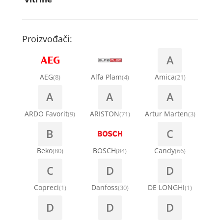
Rebra bubnja za veš mašinu
Bakarne cevi
Termostati za sudo mašine
Kompresori za rashladne vitrine
Remenice za veš mašinu
Kompresori za klima uređaje
Točkići za sudo mašine
Proizvođači:
Ventilatori za rashladne vitrine
Remenja
A
Kondenz creva
Ručice za vrata za veš mašinu
AEG
Alfa Plam
Amica
(8)
(4)
(21)
Kondenzatori za klima uređaje
A
A
A
Šarke za veš mašine
Nosači za klimu
ARDO Favorit
ARISTON
Artur Marten
(9)
(71)
(3)
Semerinzi
B
C
Ostali materijal za montažu klima uređaja
Stakla i okviri vrata za veš mašinu
Beko
BOSCH
Candy
(80)
(84)
(66)
C
D
D
Termostati i hidrostati za veš mašine
Copreci
Danfoss
DE LONGHI
(1)
(30)
(1)
D
D
D