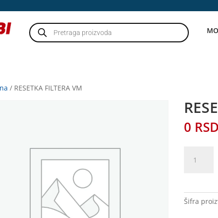
Products
MO
search
tna
/ RESETKA FILTERA VM
RESE
0
RS
RESETKA
FILTERA
VM
količina
Šifra proi