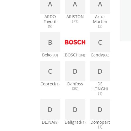
A
A
A
ARDO
ARISTON
Artur
Favorit
(71)
Marten
(9)
(3)
B
C
Beko
BOSCH
Candy
(80)
(84)
(66)
C
D
D
Copreci
Danfoss
DE
(1)
(30)
LONGHI
(1)
D
D
D
DE.NA
Deligrad
Domopart
(8)
(1)
(1)