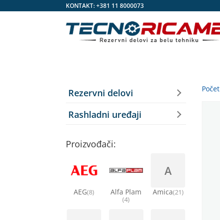
KONTAKT:
+381 11 8000073
Poče
Rezervni delovi
Rashladni uređaji
Proizvođači:
A
AEG
Alfa Plam
Amica
(8)
(21)
(4)