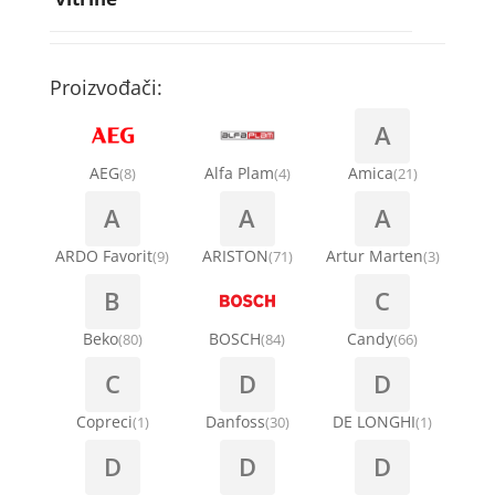
Rebra bubnja za veš mašinu
Bakarne cevi
Termostati za sudo mašine
Kompresori za rashladne vitrine
Remenice za veš mašinu
Kompresori za klima uređaje
Točkići za sudo mašine
Proizvođači:
Ventilatori za rashladne vitrine
Remenja
A
Kondenz creva
Ručice za vrata za veš mašinu
AEG
Alfa Plam
Amica
(8)
(4)
(21)
Kondenzatori za klima uređaje
A
A
A
Šarke za veš mašine
Nosači za klimu
ARDO Favorit
ARISTON
Artur Marten
(9)
(71)
(3)
Semerinzi
B
C
Ostali materijal za montažu klima uređaja
Stakla i okviri vrata za veš mašinu
Beko
BOSCH
Candy
(80)
(84)
(66)
C
D
D
Termostati i hidrostati za veš mašine
Copreci
Danfoss
DE LONGHI
(1)
(30)
(1)
D
D
D