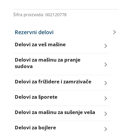
BLJ820UN
količina
Šifra proizvoda:
002120778
Rezervni delovi
Delovi za veš mašine
Amortizeri za veš mašinu
Delovi za mašinu za pranje
sudova
Bravice za veš mašinu
Creva za sudo mašine
Delovi za frižidere i zamrzivače
Četkice motora veš mašine
Dihtunzi za sudo mašine
Aqua filteri za frižidere
Delovi za šporete
Creva za veš mašine
Elektroventili za sudo mašine
Dihtunzi za frižidere i zamrzivače
Dihtunzi za šporete
Delovi za mašinu za sušenje veša
Elektroventili za veš mašine
Filteri za sudo mašine
Elektronika za frižidere i zamrzivače
Dugmad za šporete
Dihtunzi mašine za sušenje veša
Delovi za bojlere
Filteri i kućišta filtera za veš mašine