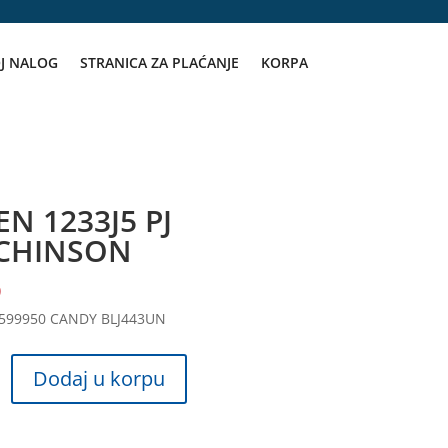
J NALOG
STRANICA ZA PLAĆANJE
KORPA
N 1233J5 PJ
CHINSON
D
 599950 CANDY BLJ443UN
Dodaj u korpu
SON