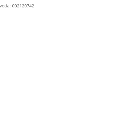
zvoda:
002120742