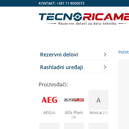
KONTAKT:
+381 11 8000073
Poče
Rezervni delovi
Rashladni uređaji
Proizvođači:
A
AEG
Alfa Plam
Amica
(8)
(21)
(4)