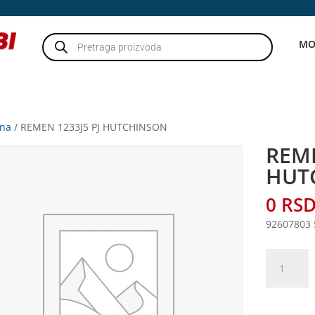
Products
MO
search
tna
/ REMEN 1233J5 PJ HUTCHINSON
REME
HUT
0
RS
92607803
REMEN
1233J5
PJ
HUTCHIN