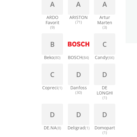
A
A
A
ARDO
ARISTON
Artur
Favorit
(71)
Marten
(9)
(3)
B
C
Beko
BOSCH
Candy
(80)
(84)
(66)
C
D
D
Copreci
Danfoss
DE
(1)
(30)
LONGHI
(1)
D
D
D
DE.NA
Deligrad
Domopart
(8)
(1)
(1)