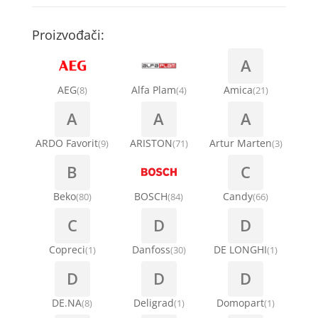
Kompresori za rashladne vitrine
Remenice za veš mašinu
Kompresori za klima uređaje
Točkići za sudo mašine
Proizvođači:
Ventilatori za rashladne vitrine
Remenja
A
Kondenz creva
Ručice za vrata za veš mašinu
AEG
Alfa Plam
Amica
(8)
(4)
(21)
Kondenzatori za klima uređaje
A
A
A
Šarke za veš mašine
Nosači za klimu
ARDO Favorit
ARISTON
Artur Marten
(9)
(71)
(3)
Semerinzi
B
C
Ostali materijal za montažu klima uređaja
Stakla i okviri vrata za veš mašinu
Beko
BOSCH
Candy
(80)
(84)
(66)
C
D
D
Termostati i hidrostati za veš mašine
Copreci
Danfoss
DE LONGHI
(1)
(30)
(1)
D
D
D
DE.NA
Deligrad
Domopart
(8)
(1)
(1)