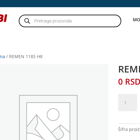
Products
MO
search
tna
/ REMEN 1185 H8
REM
0
RS
REMEN
1185
H8
količina
Šifra proi