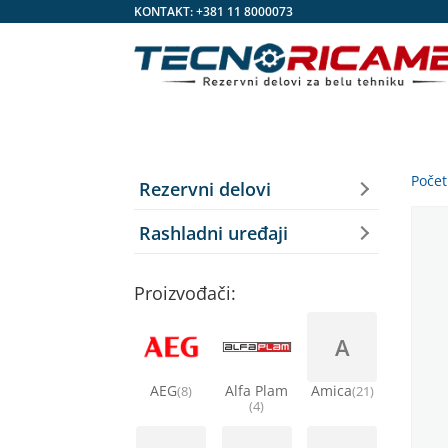
KONTAKT:
+381 11 8000073
Poče
Rezervni delovi
Rashladni uređaji
Proizvođači:
A
AEG
Alfa Plam
Amica
(8)
(21)
(4)