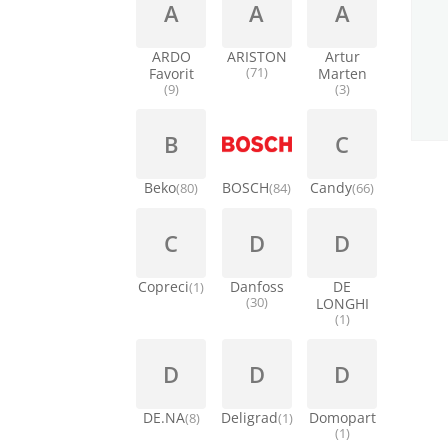
A
A
A
ARDO
ARISTON
Artur
Favorit
(71)
Marten
(9)
(3)
B
C
Beko
BOSCH
Candy
(80)
(84)
(66)
C
D
D
Copreci
Danfoss
DE
(1)
(30)
LONGHI
(1)
D
D
D
DE.NA
Deligrad
Domopart
(8)
(1)
(1)