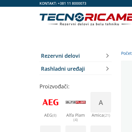
KONTAKT:
+381 11 8000073
Poče
Rezervni delovi
Rashladni uređaji
Proizvođači:
A
AEG
Alfa Plam
Amica
(8)
(21)
(4)