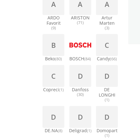
A
A
A
ARDO
ARISTON
Artur
Favorit
(71)
Marten
(9)
(3)
B
C
Beko
BOSCH
Candy
(80)
(84)
(66)
C
D
D
Copreci
Danfoss
DE
(1)
(30)
LONGHI
(1)
D
D
D
DE.NA
Deligrad
Domopart
(8)
(1)
(1)