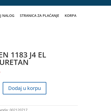
J NALOG
STRANICA ZA PLAĆANJE
KORPA
N 1183 J4 EL
IURETAN
D
Dodaj u korpu
AN
zvoda:
002120717