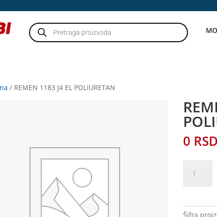
Products
MO
search
tna
/ REMEN 1183 J4 EL POLIURETAN
REME
POL
0
RS
REMEN
1183
J4
EL
POLIURET
Šifra proi