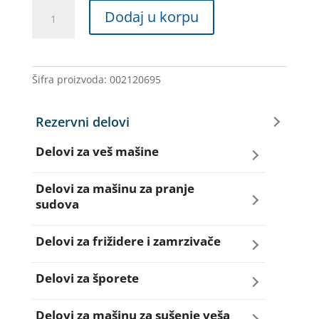
REMEN
Dodaj u korpu
1100
J4
HATC
količina
Šifra proizvoda:
002120695
Rezervni delovi
Delovi za veš mašine
Amortizeri za veš mašinu
Delovi za mašinu za pranje
sudova
Bravice za veš mašinu
Creva za sudo mašine
Delovi za frižidere i zamrzivače
Četkice motora veš mašine
Dihtunzi za sudo mašine
Aqua filteri za frižidere
Delovi za šporete
Creva za veš mašine
Elektroventili za sudo mašine
Dihtunzi za frižidere i zamrzivače
Dihtunzi za šporete
Delovi za mašinu za sušenje veša