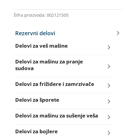
PLASET
ZANUSI
Šifra proizvoda:
002121505
količina
Rezervni delovi
Delovi za veš mašine
Amortizeri za veš mašinu
Delovi za mašinu za pranje
sudova
Bravice za veš mašinu
Creva za sudo mašine
Delovi za frižidere i zamrzivače
Četkice motora veš mašine
Dihtunzi za sudo mašine
Aqua filteri za frižidere
Delovi za šporete
Creva za veš mašine
Elektroventili za sudo mašine
Dihtunzi za frižidere i zamrzivače
Dihtunzi za šporete
Delovi za mašinu za sušenje veša
Elektroventili za veš mašine
Filteri za sudo mašine
Elektronika za frižidere i zamrzivače
Dugmad za šporete
Dihtunzi mašine za sušenje veša
Delovi za bojlere
Filteri i kućišta filtera za veš mašine