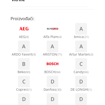
Rebra bubnja za veš mašinu
Bakarne cevi
Termostati za sudo mašine
Kompresori za rashladne vitrine
Remenice za veš mašinu
Kompresori za klima uređaje
Točkići za sudo mašine
Proizvođači:
Ventilatori za rashladne vitrine
Remenja
A
Kondenz creva
Ručice za vrata za veš mašinu
AEG
Alfa Plam
Amica
(8)
(4)
(21)
Kondenzatori za klima uređaje
A
A
A
Šarke za veš mašine
Nosači za klimu
ARDO Favorit
ARISTON
Artur Marten
(9)
(71)
(3)
Semerinzi
B
C
Ostali materijal za montažu klima uređaja
Stakla i okviri vrata za veš mašinu
Beko
BOSCH
Candy
(80)
(84)
(66)
C
D
D
Termostati i hidrostati za veš mašine
Copreci
Danfoss
DE LONGHI
(1)
(30)
(1)
D
D
D