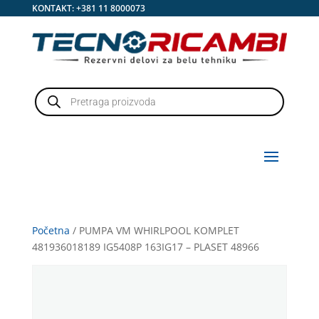
KONTAKT:
+381 11 8000073
Products
search
Početna
/ PUMPA VM WHIRLPOOL KOMPLET
481936018189 IG5408P 163IG17 – PLASET 48966