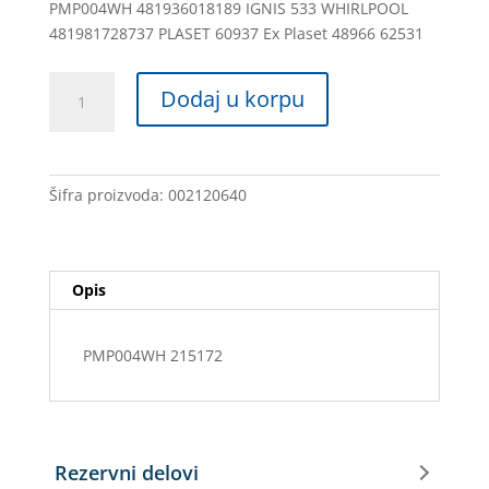
PMP004WH 481936018189 IGNIS 533 WHIRLPOOL
481981728737 PLASET 60937 Ex Plaset 48966 62531
PUMPA
Dodaj u korpu
VM
WHIRLPOOL
KOMPLET
481936018189
Šifra proizvoda:
002120640
IG5408P
163IG17
-
PLASET
Opis
48966
količina
PMP004WH 215172
Rezervni delovi