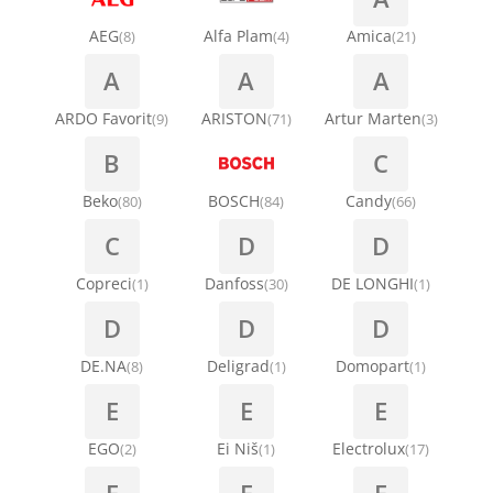
Ručice za vrata za veš mašinu
AEG
Alfa Plam
Amica
(8)
(4)
(21)
Kondenzatori za klima uređaje
A
A
A
Šarke za veš mašine
Nosači za klimu
ARDO Favorit
ARISTON
Artur Marten
(9)
(71)
(3)
Semerinzi
B
C
Ostali materijal za montažu klima uređaja
Stakla i okviri vrata za veš mašinu
Beko
BOSCH
Candy
(80)
(84)
(66)
C
D
D
Termostati i hidrostati za veš mašine
Copreci
Danfoss
DE LONGHI
(1)
(30)
(1)
D
D
D
DE.NA
Deligrad
Domopart
(8)
(1)
(1)
E
E
E
EGO
Ei Niš
Electrolux
(2)
(1)
(17)