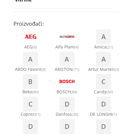
Rebra bubnja za veš mašinu
Bakarne cevi
Termostati za sudo mašine
Kompresori za rashladne vitrine
Remenice za veš mašinu
Kompresori za klima uređaje
Točkići za sudo mašine
Proizvođači:
Ventilatori za rashladne vitrine
Remenja
A
Kondenz creva
Ručice za vrata za veš mašinu
AEG
Alfa Plam
Amica
(8)
(4)
(21)
Kondenzatori za klima uređaje
A
A
A
Šarke za veš mašine
Nosači za klimu
ARDO Favorit
ARISTON
Artur Marten
(9)
(71)
(3)
Semerinzi
B
C
Ostali materijal za montažu klima uređaja
Stakla i okviri vrata za veš mašinu
Beko
BOSCH
Candy
(80)
(84)
(66)
C
D
D
Termostati i hidrostati za veš mašine
Copreci
Danfoss
DE LONGHI
(1)
(30)
(1)
D
D
D