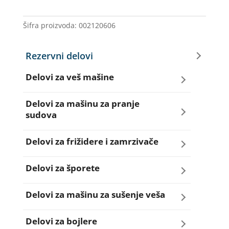
AM5402
količina
Šifra proizvoda:
002120606
Rezervni delovi
Delovi za veš mašine
Amortizeri za veš mašinu
Delovi za mašinu za pranje
sudova
Bravice za veš mašinu
Creva za sudo mašine
Delovi za frižidere i zamrzivače
Četkice motora veš mašine
Dihtunzi za sudo mašine
Aqua filteri za frižidere
Delovi za šporete
Creva za veš mašine
Elektroventili za sudo mašine
Dihtunzi za frižidere i zamrzivače
Dihtunzi za šporete
Delovi za mašinu za sušenje veša
Elektroventili za veš mašine
Filteri za sudo mašine
Elektronika za frižidere i zamrzivače
Dugmad za šporete
Dihtunzi mašine za sušenje veša
Delovi za bojlere
Filteri i kućišta filtera za veš mašine