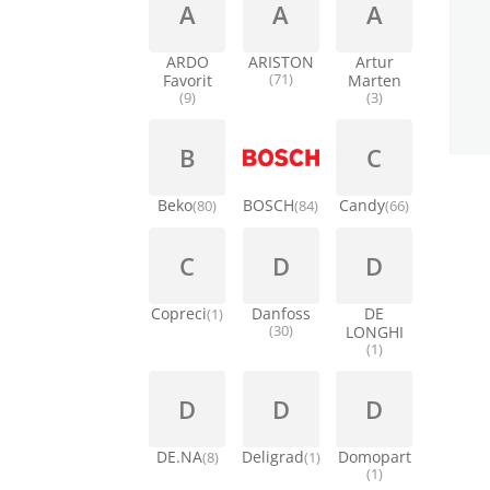
A
A
A
ARDO
ARISTON
Artur
Favorit
(71)
Marten
(9)
(3)
B
C
Beko
BOSCH
Candy
(80)
(84)
(66)
C
D
D
Copreci
Danfoss
DE
(1)
(30)
LONGHI
(1)
D
D
D
DE.NA
Deligrad
Domopart
(8)
(1)
(1)