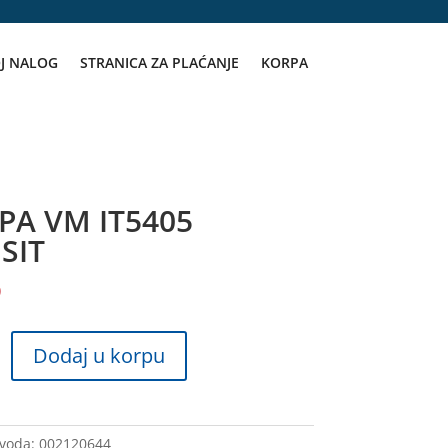
J NALOG
STRANICA ZA PLAĆANJE
KORPA
PA VM IT5405
SIT
D
Dodaj u korpu
zvoda:
002120644