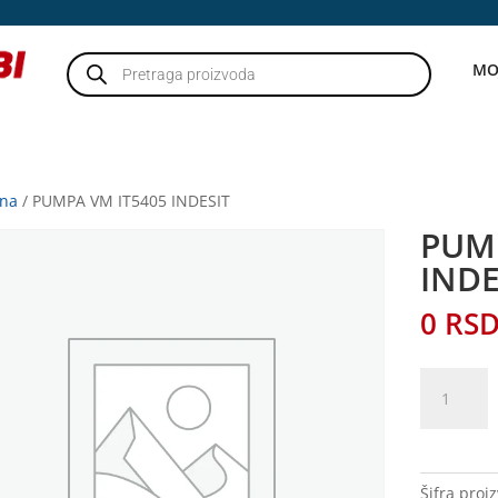
Products
MO
search
tna
/ PUMPA VM IT5405 INDESIT
PUM
INDE
0
RS
PUMPA
VM
IT5405
INDESIT
količina
Šifra proi