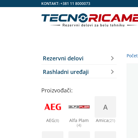
KONTAKT:
+381 11 8000073
Poče
Rezervni delovi
Rashladni uređaji
Proizvođači:
A
AEG
Alfa Plam
Amica
(8)
(21)
(4)